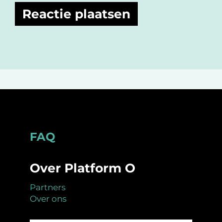
Footer
FAQ
Over Platform O
Partners
Over ons