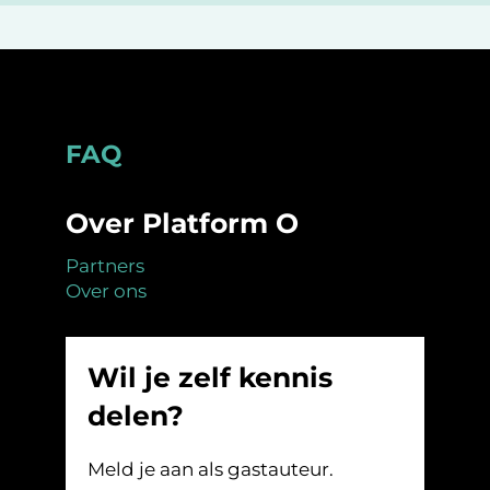
Footer
FAQ
Over Platform O
Partners
Over ons
Wil je zelf kennis
delen?
Meld je aan als gastauteur.