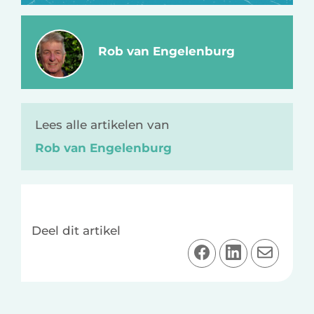
Rob van Engelenburg
Lees alle artikelen van
Rob van Engelenburg
Deel dit artikel
D
D
D
e
e
e
e
e
e
l
l
l