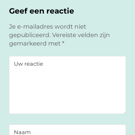
F
L
a
Interacties
Geef een reactie
a
i
e
c
n
-
e
k
m
Je e-mailadres wordt niet
b
e
a
gepubliceerd.
Vereiste velden zijn
o
d
i
gemarkeerd met
*
o
I
l
k
n