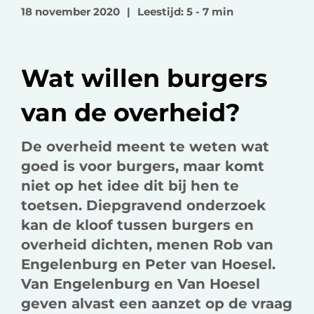
o
o
v
18 november 2020
|
Leestijd: 5 - 7 min
p
p
i
F
L
a
a
i
e
Wat willen burgers
c
n
-
e
k
m
van de overheid?
b
e
a
o
d
i
De overheid meent te weten wat
o
I
l
goed is voor burgers, maar komt
k
n
niet op het idee dit bij hen te
toetsen. Diepgravend onderzoek
kan de kloof tussen burgers en
overheid dichten, menen Rob van
Engelenburg en Peter van Hoesel.
Van Engelenburg en Van Hoesel
geven alvast een aanzet op de vraag