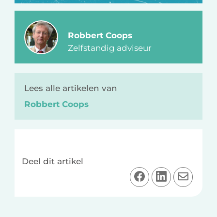
Robbert Coops
Zelfstandig adviseur
Lees alle artikelen van
Robbert Coops
Deel dit artikel
D
D
D
e
e
e
e
e
e
l
l
l