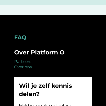
Footer
FAQ
Over Platform O
Partners
Over ons
Wil je zelf kennis
delen?
Meld je aan als gastauteur.