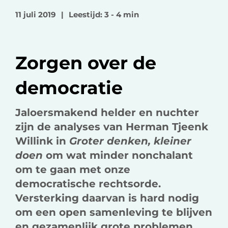
o
o
v
11 juli 2019
|
Leestijd: 3 - 4 min
p
p
i
F
L
a
a
i
e
Zorgen over de
c
n
-
e
k
m
democratie
b
e
a
o
d
i
Jaloersmakend helder en nuchter
o
I
l
zijn de analyses van Herman Tjeenk
k
n
Willink in
Groter denken, kleiner
doen
om wat minder nonchalant
om te gaan met onze
democratische rechtsorde.
Versterking daarvan is hard nodig
om een open samenleving te blijven
en gezamenlijk grote problemen