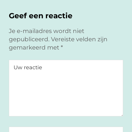
p
p
i
F
L
a
Interacties
Geef een reactie
a
i
e
c
n
-
e
k
m
Je e-mailadres wordt niet
b
e
a
gepubliceerd.
Vereiste velden zijn
o
d
i
gemarkeerd met
*
o
I
l
k
n