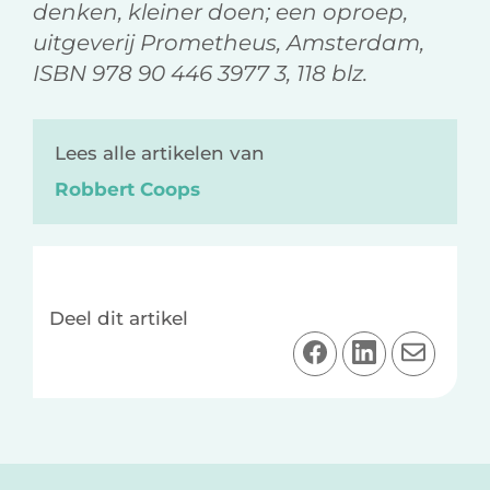
denken, kleiner doen; een oproep,
uitgeverij Prometheus, Amsterdam,
ISBN 978 90 446 3977 3, 118 blz.
Lees alle artikelen van
Robbert Coops
Deel dit artikel
D
D
D
e
e
e
e
e
e
l
l
l
o
o
v
Lees