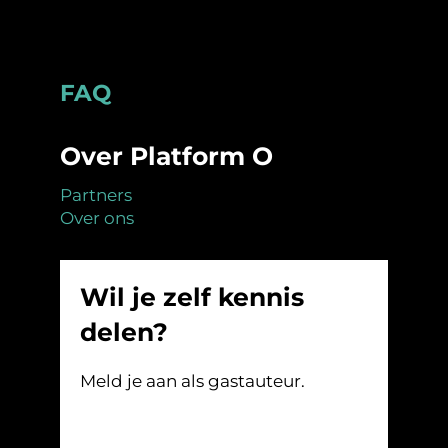
Footer
FAQ
Over Platform O
Partners
Over ons
Wil je zelf kennis
delen?
Meld je aan als gastauteur.