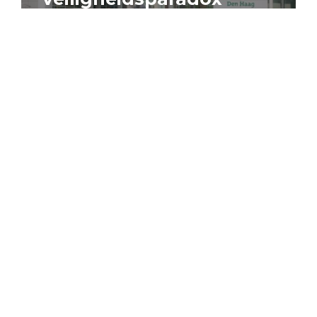
4 augustus 2026
Artikel
Algemeen
Sociaal domein
Jouke Schaafsma
Compensatieregelingen:
zes inzichten voor
effectieve uitvoering