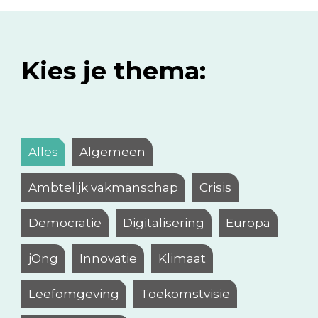
Kies je thema:
Alles
Algemeen
Ambtelijk vakmanschap
Crisis
Democratie
Digitalisering
Europa
jOng
Innovatie
Klimaat
Leefomgeving
Toekomstvisie