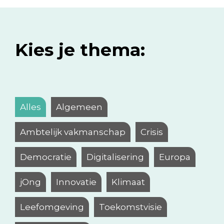
Kies je thema:
Alles
Algemeen
Ambtelijk vakmanschap
Crisis
Democratie
Digitalisering
Europa
jOng
Innovatie
Klimaat
Leefomgeving
Toekomstvisie