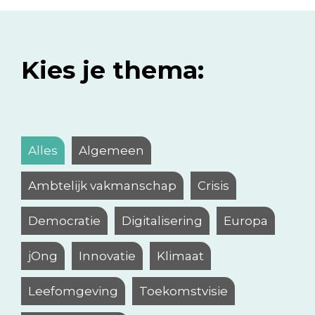
Kies je thema:
Alles
Algemeen
Ambtelijk vakmanschap
Crisis
Democratie
Digitalisering
Europa
jOng
Innovatie
Klimaat
Leefomgeving
Toekomstvisie