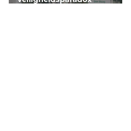
4 augustus 2026
Artikel
Algemeen
Sociaal domein
Jouke Schaafsma
Compensatieregelingen:
zes inzichten voor
effectieve uitvoering