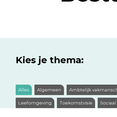
Kies je thema:
Alles
Algemeen
Ambtelijk vakmansc
Leefomgeving
Toekomstvisie
Sociaa