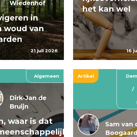
Wiedenhof
het kan wel
igeren in
n woud van
arden
21 juli 2026
16 j
Algemeen
Artikel
Dem
Dirk-Jan de
Bruijn
, waar is dat
Sam van 
meenschappelijke
Boogaar