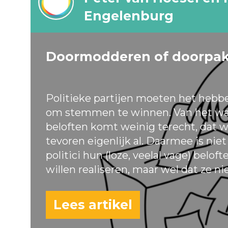
Engelenburg
Doormodderen of doorpa
Politieke partijen moeten het hebb
om stemmen te winnen. Van het wa
beloften komt weinig terecht, dat w
tevoren eigenlijk al. Daarmee is nie
politici hun (loze, veelal vage) belof
willen realiseren, maar wel dat ze ni
Lees artikel