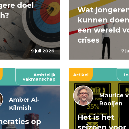
ere doel
Wat jongere
ch?
kunnen doen
een wereld v
crises
9 juli 2026
7 j
Ambtelijk
Artikel
In
vakmanschap
Maurice 
Amber Al-
Rooijen
Kilmish
Het is het
eraties op
seizoen voor