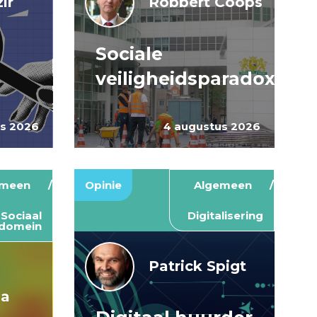
ir
Robbert Coops
Sociale
veiligheidsparadox
us 2026
4 augustus 2026
emeen
Opinie
Algemeen
Sociaal
Digitalisering
domein
Patrick Spigt
ma