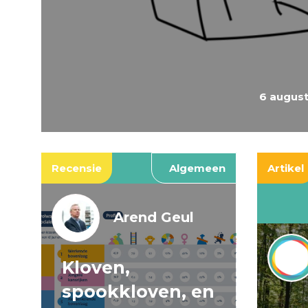
6 augus
Recensie
Algemeen
Artikel
Arend Geul
Kloven,
spookkloven, en