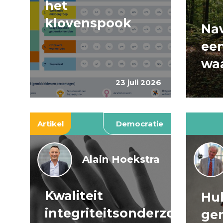
het
klovenspook
Nav
ee
wa
23 juli 2026
Artikel
Democratie
Alain Hoekstra
Kwaliteit
Huh
integriteitsonderzoeken
ge