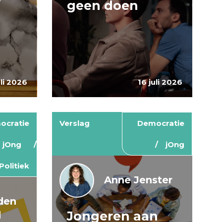
geen doen
uli 2026
16 juli 2026
ocratie
Verslag
Democratie
jOng
jOng
Politiek
Anne Jenster
den
Jongeren aan
d