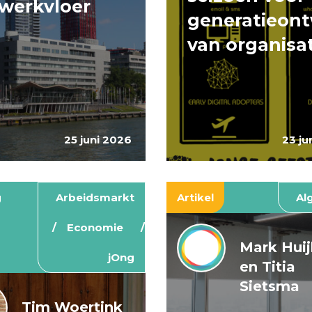
werkvloer
generatieont
van organisa
25 juni 2026
23 ju
g
Arbeidsmarkt
Artikel
Al
Economie
Mark Hui
jOng
en Titia
Sietsma
Tim Woertink