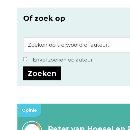
Of zoek op
Zoeken
op
trefwoord
Enkel zoeken op auteur
of
auteur...
Opinie
Peter van Hoesel en 