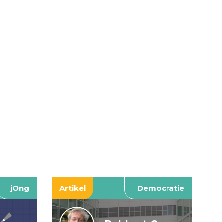
jOng
Artikel
Democratie