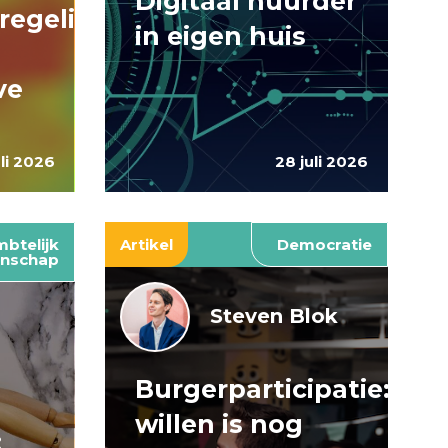
Digitaal huurder
regelingen:
in eigen huis
ve
uli 2026
28 juli 2026
btelijk
Artikel
Democratie
nschap
Steven Blok
Burgerparticipatie:
e
willen is nog
: