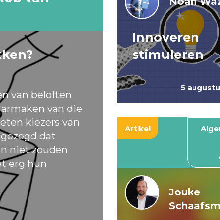
Noah Waz
Innoveren
kken?
stimuleren
5 august
en van beloften
armaken van die
eten kiezers van
Artikel
Alg
t gezegd dat
ten niet zouden
et erg hun
Jouke
Schaafs