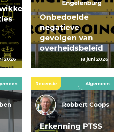
Engelenburg
wikkeling
Onbedoelde
ties
negatieve
gevolgen van
overheidsbeleid
ni 2026
18 juni 2026
gemeen
Recensie
Algemeen
jben
Robbert Coops
Erkenning PTSS