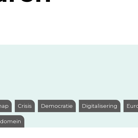
hap
Crisis
Democratie
Digitalisering
Eur
l domein