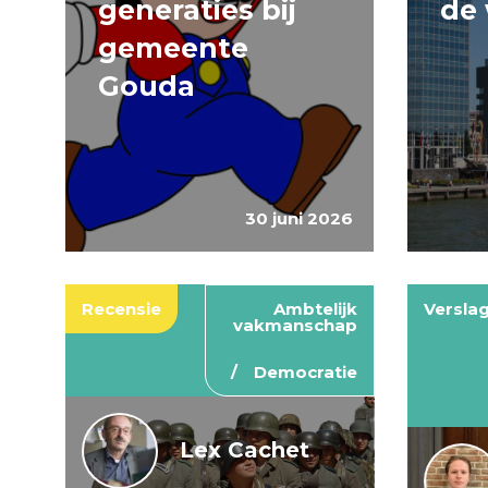
generaties bij
de 
gemeente
Gouda
30 juni 2026
Recensie
Ambtelijk
Versla
vakmanschap
Democratie
Lex Cachet