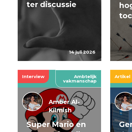
ter discussie
hog
to
14 juli 2026
Interview
Ambtelijk
Artikel
vakmanschap
Amber Al-
Kilmish
Super Mario en
Gen