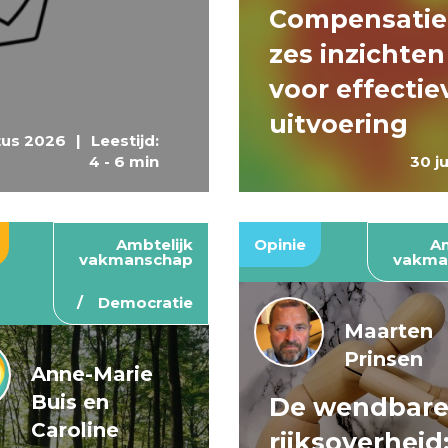
Compensatie
zes inzichten
voor effectie
uitvoering
tus 2026
|
Leestijd:
4 - 6 min
30 j
Ambtelijk
Opinie
Am
vakmanschap
vakma
Democratie
Maarten
Prinsen
Anne-Marie
Buis en
De wendbar
Caroline
rijksoverheid