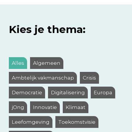
Kies je thema:
Alles
Algemeen
Ambtelijk vakmanschap
Crisis
Democratie
Digitalisering
Europa
jOng
Innovatie
Klimaat
Leefomgeving
Toekomstvisie