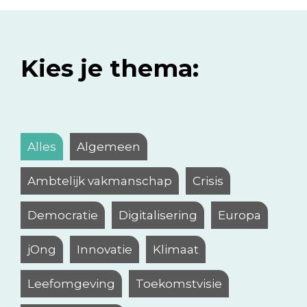
Kies je thema:
Alles
Algemeen
Ambtelijk vakmanschap
Crisis
Democratie
Digitalisering
Europa
jOng
Innovatie
Klimaat
Leefomgeving
Toekomstvisie