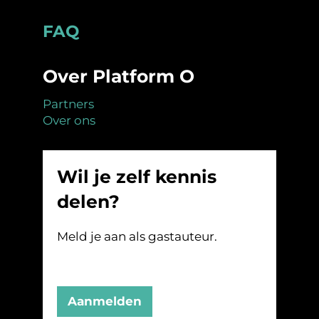
Footer
FAQ
Over Platform O
Partners
Over ons
Wil je zelf kennis
delen?
Meld je aan als gastauteur.
Aanmelden