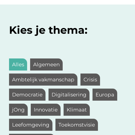
Kies je thema:
Alles
Algemeen
Ambtelijk vakmanschap
Crisis
Democratie
Digitalisering
Europa
jOng
Innovatie
Klimaat
Leefomgeving
Toekomstvisie