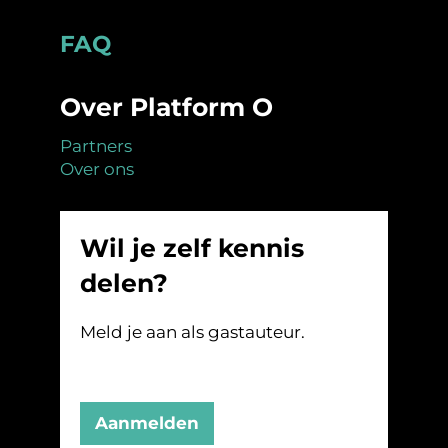
Footer
FAQ
Over Platform O
Partners
Over ons
Wil je zelf kennis
delen?
Meld je aan als gastauteur.
Aanmelden