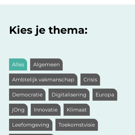
Kies je thema:
Alles
Algemeen
Ambtelijk vakmanschap
Crisis
Democratie
Digitalisering
Europa
jOng
Innovatie
Klimaat
Leefomgeving
Toekomstvisie