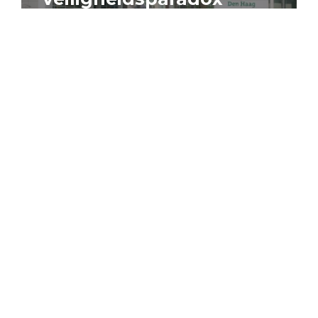
4 augustus 2026
Artikel
Algemeen
Sociaal domein
Jouke Schaafsma
Compensatieregelingen:
zes inzichten voor
effectieve uitvoering