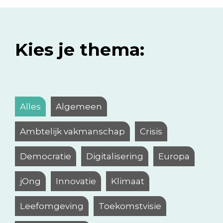
Kies je thema:
Alles
Algemeen
Ambtelijk vakmanschap
Crisis
Democratie
Digitalisering
Europa
jOng
Innovatie
Klimaat
Leefomgeving
Toekomstvisie