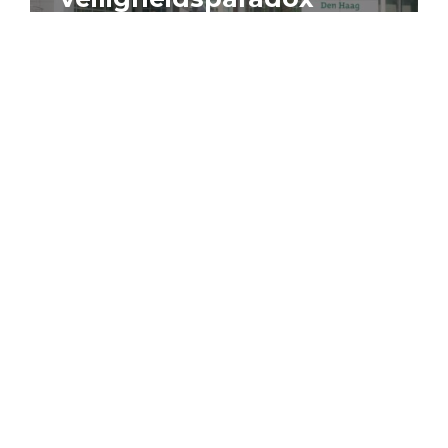
4 augustus 2026
Artikel
Algemeen
Sociaal domein
Jouke Schaafsma
Compensatieregelingen:
zes inzichten voor
effectieve uitvoering