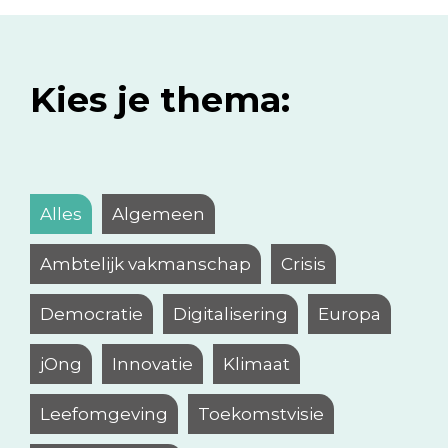
Kies je thema:
Alles
Algemeen
Ambtelijk vakmanschap
Crisis
Democratie
Digitalisering
Europa
jOng
Innovatie
Klimaat
Leefomgeving
Toekomstvisie