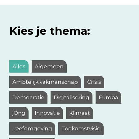
Kies je thema:
Alles
Algemeen
Ambtelijk vakmanschap
Crisis
Democratie
Digitalisering
Europa
jOng
Innovatie
Klimaat
Leefomgeving
Toekomstvisie