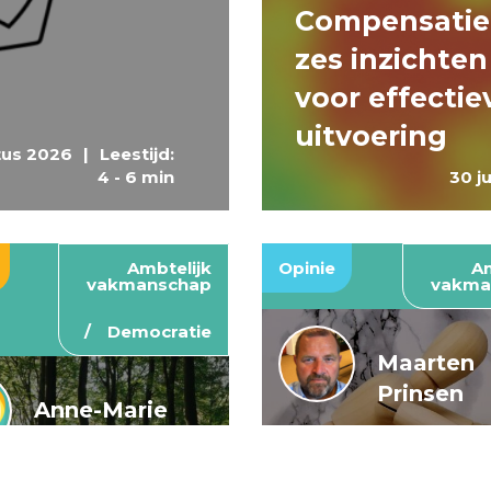
Compensatie
zes inzichten
voor effectie
uitvoering
tus 2026
|
Leestijd:
4 - 6 min
30 j
Ambtelijk
Opinie
Am
vakmanschap
vakma
Democratie
Maarten
Prinsen
Anne-Marie
Buis en
De wendbar
Caroline
rijksoverheid