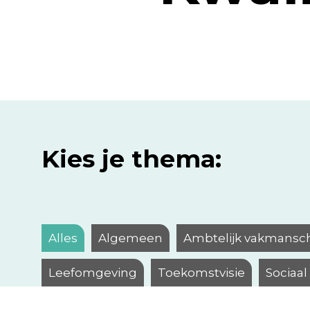
Kies je thema:
Alles
Algemeen
Ambtelijk vakmansc
Leefomgeving
Toekomstvisie
Sociaa