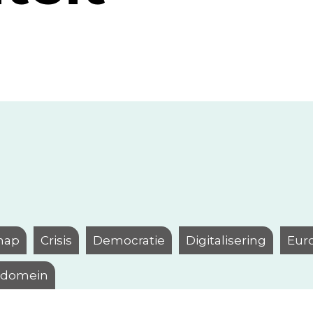
hap
Crisis
Democratie
Digitalisering
Eur
l domein