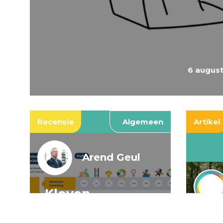
6 augus
Recensie
Algemeen
Artikel
Arend Geul
Kloven,
spookkloven, en