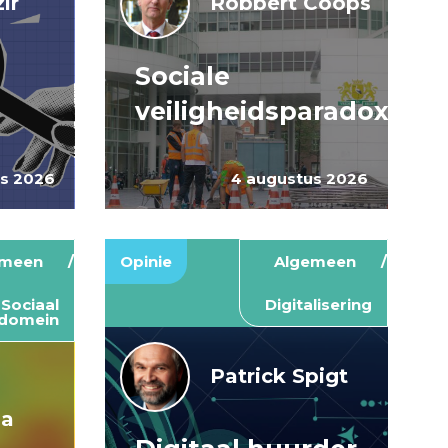
ir
Robbert Coops
Sociale
veiligheidsparadox
us 2026
4 augustus 2026
emeen
Opinie
Algemeen
Sociaal
Digitalisering
domein
Patrick Spigt
ma