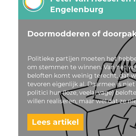
Engelenburg
Doormodderen of doorpa
Politieke partijen moeten het hebb
om stemmen te winnen. Van het wa
beloften komt weinig terecht, dat w
tevoren eigenlijk al. Daarmee is nie
politici hun (loze, veelal vage) belof
willen realiseren, maar wel dat ze ni
Lees artikel