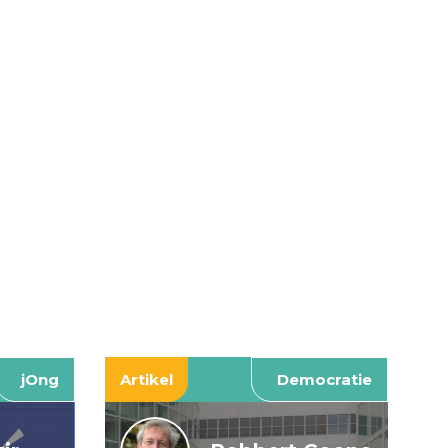
jOng
Artikel
Democratie