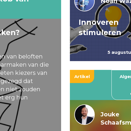
Noah Waz
Innoveren
kken?
stimuleren
5 august
en van beloften
armaken van die
eten kiezers van
Artikel
Alg
t gezegd dat
ten niet zouden
et erg hun
Jouke
Schaafs