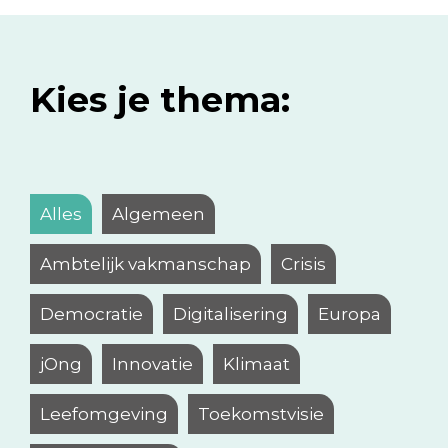
Kies je thema:
Alles
Algemeen
Ambtelijk vakmanschap
Crisis
Democratie
Digitalisering
Europa
jOng
Innovatie
Klimaat
Leefomgeving
Toekomstvisie