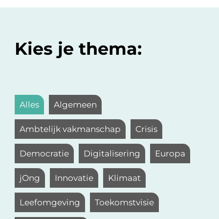
Kies je thema:
Alles
Algemeen
Ambtelijk vakmanschap
Crisis
Democratie
Digitalisering
Europa
jOng
Innovatie
Klimaat
Leefomgeving
Toekomstvisie