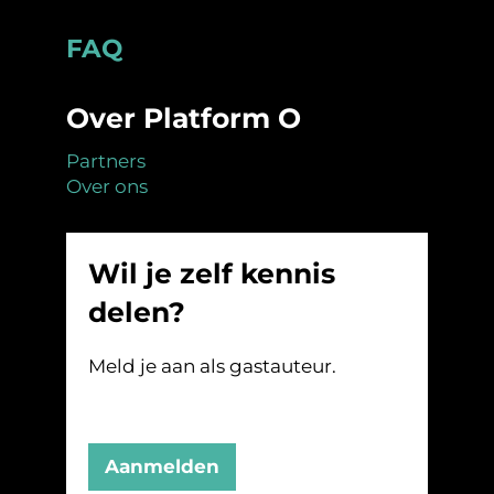
Footer
FAQ
Over Platform O
Partners
Over ons
Wil je zelf kennis
delen?
Meld je aan als gastauteur.
Aanmelden