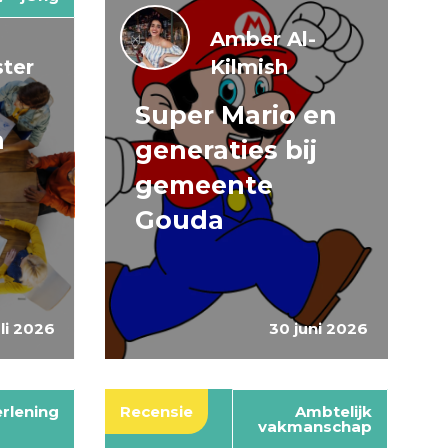
Amber Al-
ter
Kilmish
Super Mario en
n
generaties bij
gemeente
Gouda
uli 2026
30 juni 2026
rlening
Recensie
Ambtelijk
vakmanschap