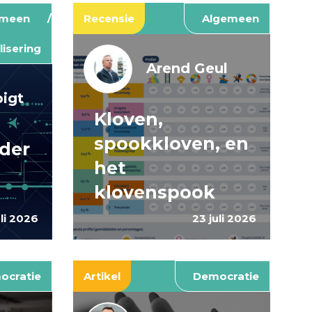
emeen
Recensie
Algemeen
lisering
Arend Geul
pigt
Kloven,
spookkloven, en
rder
het
klovenspook
uli 2026
23 juli 2026
ocratie
Artikel
Democratie