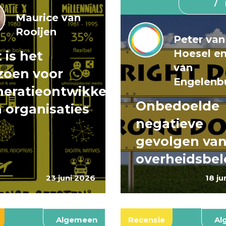
Maurice van
Rooijen
Peter van
Hoesel e
 is het
van
zoen voor
Engelenb
eratieontwikkeling
Onbedoelde
 organisaties
negatieve
gevolgen va
overheidsbel
23 juni 2026
18 ju
Algemeen
Recensie
Al