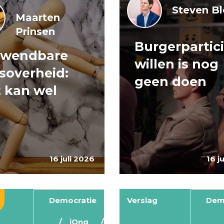
Steven B
Maarten
Prinsen
Burgerpartici
 wendbare
willen is nog
ksoverheid:
geen doen
 kan wel
16 juli 2026
16 j
Democratie
Verslag
Dem
jOng