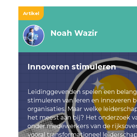
Artikel
Noah Wazir
Innoveren stimuleren
Leidinggevenden spelen een belangri
stimuleren van leren en innoveren 
organisaties. Maar welke leiderschap
het meest aan bij? Het onderzoek v
onder medewerkers van de rijksoverh
vooral transformationeel leiderscha