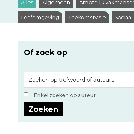
Alles
Algemeen
Ambtelijk vakmansc
Leefomgeving
Toekomstvisie
Sociaa
Of zoek op
Zoeken
op
trefwoord
Enkel zoeken op auteur
of
auteur...