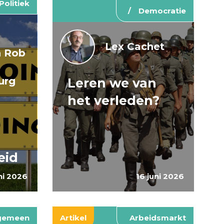
Politiek
Democratie
Lex Cachet
n Rob
urg
Leren we van
het verleden?
n
eid
ni 2026
16 juni 2026
gemeen
Artikel
Arbeidsmarkt