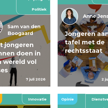
Politiek
Anne Jens
Sam van den
Jongeren aa
Boogaard
tafel met de
t jongeren
rechtsstaat
nnen doen in
 wereld vol
ses
7 juli 2026
2 j
Innovatie
Opinie
Dienstve