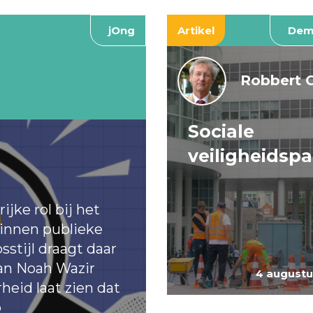
jOng
Artikel
Dem
Robbert 
Sociale
veiligheidsp
jke rol bij het
binnen publieke
sstijl draagt daar
an Noah Wazir
4 augustu
eid laat zien dat
p