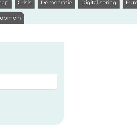
hap
Crisis
Democratie
Digitalisering
Eur
l domein