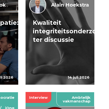
lok
Alain Hoekstra
patie:
Kwaliteit
integriteitsonderzoeke
ter discussie
uli 2026
14 juli 2026
ocratie
Interview
Ambtelijk
vakmanschap
jOng