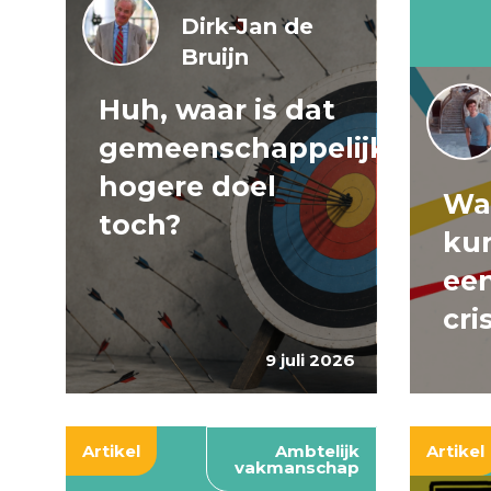
Dirk-Jan de
Bruijn
Huh, waar is dat
gemeenschappelijke
hogere doel
Wa
toch?
ku
een
cri
9 juli 2026
Artikel
Ambtelijk
Artikel
vakmanschap