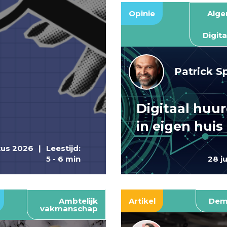
Opinie
Alg
Digita
Patrick S
Digitaal huu
in eigen huis
tus 2026
|
Leestijd:
5 - 6 min
28 j
Ambtelijk
Artikel
Dem
vakmanschap