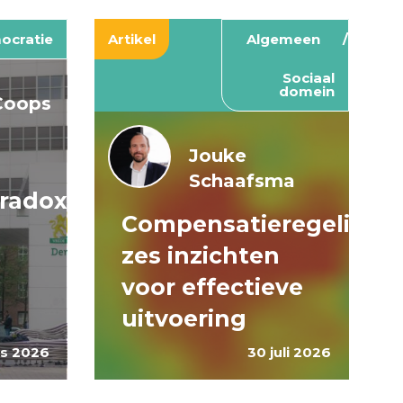
ocratie
Artikel
Algemeen
Sociaal
domein
Coops
Jouke
Schaafsma
aradox
Compensatieregelinge
zes inzichten
voor effectieve
uitvoering
s 2026
30 juli 2026