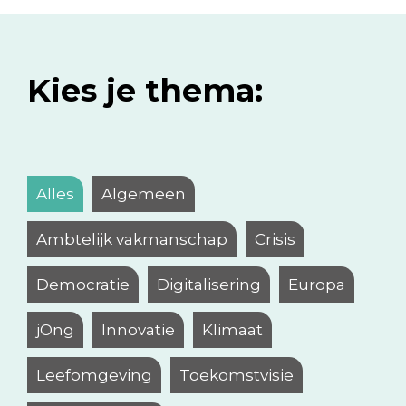
Kies je thema:
Alles
Algemeen
Ambtelijk vakmanschap
Crisis
Democratie
Digitalisering
Europa
jOng
Innovatie
Klimaat
Leefomgeving
Toekomstvisie