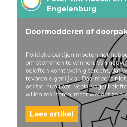
Engelenburg
Doormodderen of doorpa
Politieke partijen moeten het hebb
om stemmen te winnen. Van het wa
beloften komt weinig terecht, dat w
tevoren eigenlijk al. Daarmee is nie
politici hun (loze, veelal vage) belof
willen realiseren, maar wel dat ze ni
Lees artikel