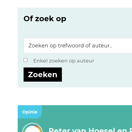
Of zoek op
Zoeken
op
trefwoord
Enkel zoeken op auteur
of
auteur...
Opinie
Peter van Hoesel en 