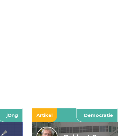
jOng
Artikel
Democratie