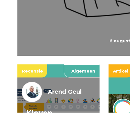
6 augus
Recensie
Algemeen
Artikel
Arend Geul
Kloven,
spookkloven, en