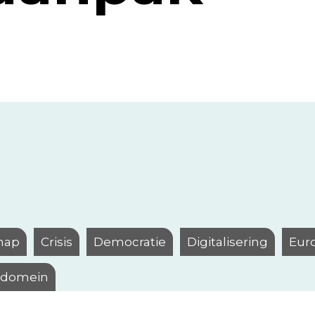
hap
Crisis
Democratie
Digitalisering
Eur
l domein