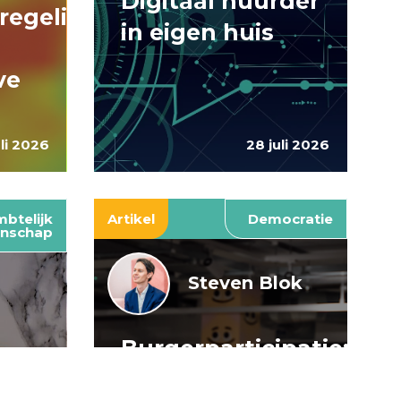
Digitaal huurder
regelingen:
in eigen huis
ve
uli 2026
28 juli 2026
btelijk
Artikel
Democratie
nschap
Steven Blok
Burgerparticipatie:
e
willen is nog
: