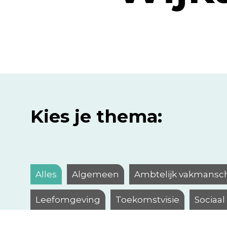
Kies je thema:
Alles
Algemeen
Ambtelijk vakmansc
Leefomgeving
Toekomstvisie
Sociaa