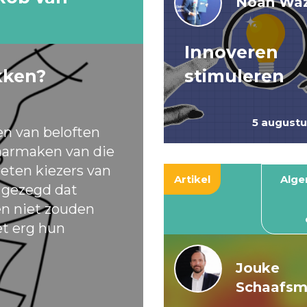
Noah Waz
Innoveren
kken?
stimuleren
5 august
en van beloften
armaken van die
eten kiezers van
Artikel
Alg
t gezegd dat
ten niet zouden
et erg hun
Jouke
Schaafs