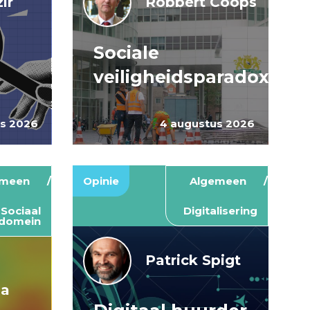
ir
Robbert Coops
Sociale
veiligheidsparadox
us 2026
4 augustus 2026
emeen
Opinie
Algemeen
Sociaal
Digitalisering
domein
Patrick Spigt
ma