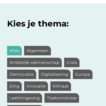
Kies je thema:
Alles
Algemeen
Ambtelijk vakmanschap
Crisis
Democratie
Digitalisering
Europa
jOng
Innovatie
Klimaat
Leefomgeving
Toekomstvisie