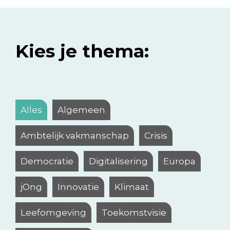
Kies je thema:
Alles
Algemeen
Ambtelijk vakmanschap
Crisis
Democratie
Digitalisering
Europa
jOng
Innovatie
Klimaat
Leefomgeving
Toekomstvisie