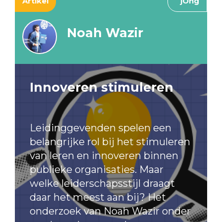
Artikel
jOng
Noah Wazir
Innoveren stimuleren
Leidinggevenden spelen een
belangrijke rol bij het stimuleren
van leren en innoveren binnen
publieke organisaties. Maar
welke leiderschapsstijl draagt
daar het meest aan bij? Het
onderzoek van Noah Wazir onder