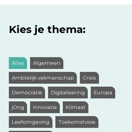
Kies je thema:
Alles
Algemeen
Ambtelijk vakmanschap
Crisis
Democratie
Digitalisering
Europa
jOng
Innovatie
Klimaat
Leefomgeving
Toekomstvisie