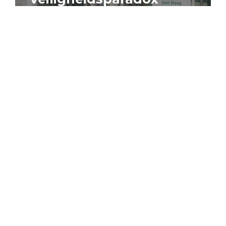
4 augustus 2026
Artikel
Algemeen
Sociaal domein
Jouke Schaafsma
Compensatieregelingen:
zes inzichten voor
effectieve uitvoering