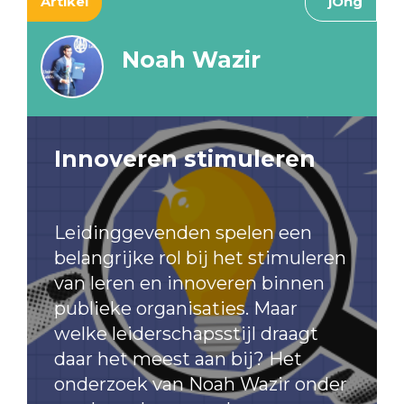
Artikel
jOng
Noah Wazir
Innoveren stimuleren
Leidinggevenden spelen een
belangrijke rol bij het stimuleren
van leren en innoveren binnen
publieke organisaties. Maar
welke leiderschapsstijl draagt
daar het meest aan bij? Het
onderzoek van Noah Wazir onder