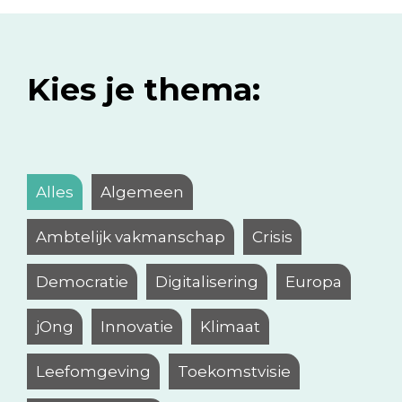
Kies je thema:
Alles
Algemeen
Ambtelijk vakmanschap
Crisis
Democratie
Digitalisering
Europa
jOng
Innovatie
Klimaat
Leefomgeving
Toekomstvisie