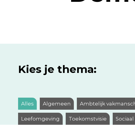
Kies je thema:
Alles
Algemeen
Ambtelijk vakmansc
Leefomgeving
Toekomstvisie
Sociaa