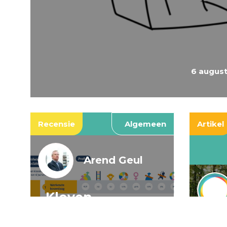
6 augus
Recensie
Algemeen
Artikel
Arend Geul
Kloven,
spookkloven, en