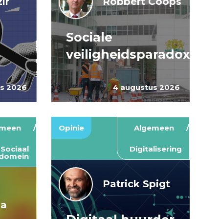
ir
Robbert Coops
Sociale
veiligheidsparadox
us 2026
4 augustus 2026
emeen
Opinie
Algemeen
Sociaal
Digitalisering
domein
Patrick Spigt
ma