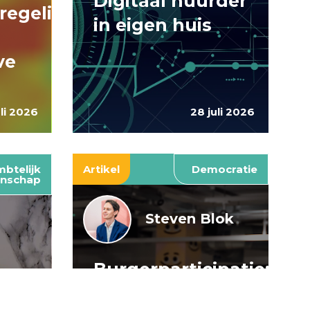
Digitaal huurder
regelingen:
in eigen huis
ve
uli 2026
28 juli 2026
btelijk
Artikel
Democratie
nschap
Steven Blok
Burgerparticipatie:
e
willen is nog
: