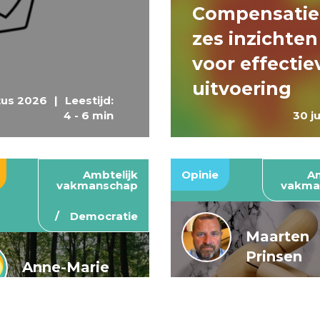
Compensatie
zes inzichten
voor effectie
uitvoering
tus 2026
|
Leestijd:
4 - 6 min
30 j
Ambtelijk
Opinie
Am
vakmanschap
vakma
Democratie
Maarten
Prinsen
Anne-Marie
Buis en
De wendbar
Caroline
rijksoverheid