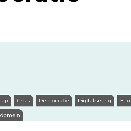
hap
Crisis
Democratie
Digitalisering
Eur
l domein