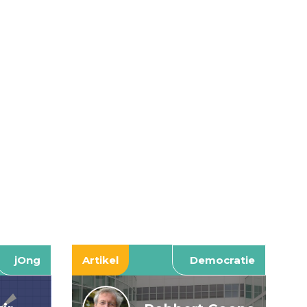
jOng
Artikel
Democratie