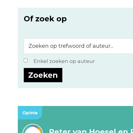
Of zoek op
Zoeken
op
trefwoord
Enkel zoeken op auteur
of
auteur...
Opinie
Peter van Hoesel en 