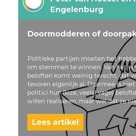
Engelenburg
Doormodderen of doorpa
Politieke partijen moeten het hebb
om stemmen te winnen. Van het wa
beloften komt weinig terecht, dat w
tevoren eigenlijk al. Daarmee is nie
politici hun (loze, veelal vage) belof
willen realiseren, maar wel dat ze ni
Lees artikel