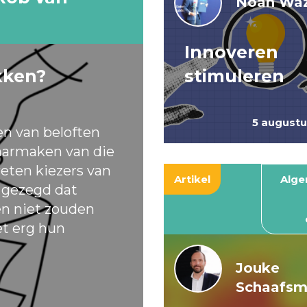
Noah Waz
Innoveren
kken?
stimuleren
5 august
en van beloften
armaken van die
eten kiezers van
Artikel
Alg
t gezegd dat
ten niet zouden
et erg hun
Jouke
Schaafs