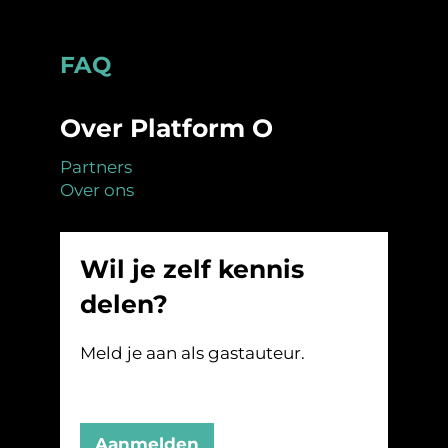
Footer
FAQ
Over Platform O
Partners
Over ons
Wil je zelf kennis
delen?
Meld je aan als gastauteur.
Aanmelden