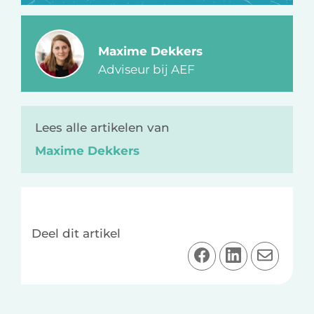
Maxime Dekkers
Adviseur bij AEF
Lees alle artikelen van
Maxime Dekkers
Deel dit artikel
D
D
D
e
e
e
e
e
e
l
l
l