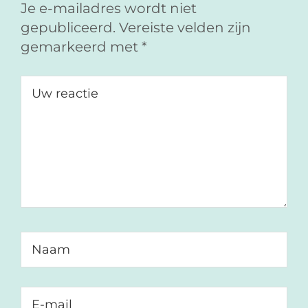
e
k
m
Je e-mailadres wordt niet
b
e
a
gepubliceerd.
Vereiste velden zijn
o
d
i
gemarkeerd met
*
o
I
l
k
n