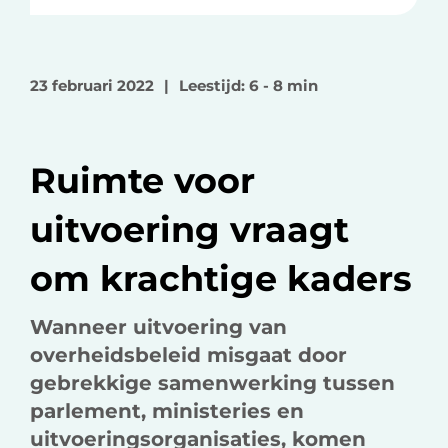
e
e
e
l
l
l
o
o
v
23 februari 2022
|
Leestijd: 6 - 8 min
p
p
i
F
L
a
a
i
e
Ruimte voor
c
n
-
e
k
m
uitvoering vraagt
b
e
a
o
d
i
om krachtige kaders
o
I
l
k
n
Wanneer uitvoering van
overheidsbeleid misgaat door
gebrekkige samenwerking tussen
parlement, ministeries en
uitvoeringsorganisaties, komen