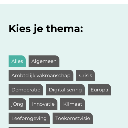
Kies je thema:
Alles
Algemeen
Ambtelijk vakmanschap
Crisis
Democratie
Digitalisering
Europa
jOng
Innovatie
Klimaat
Leefomgeving
Toekomstvisie