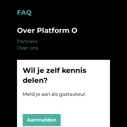
Footer
FAQ
Over Platform O
Partners
Over ons
Wil je zelf kennis
delen?
Meld je aan als gastauteur.
Aanmelden