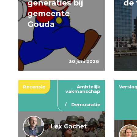
generaties bij
de 
gemeente
Gouda
30 juni 2026
Recensie
Ambtelijk
Versla
vakmanschap
Democratie
Lex Cachet