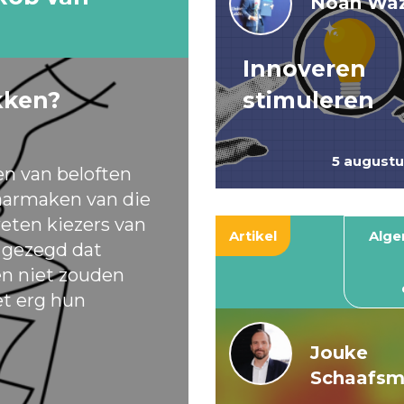
Noah Waz
Innoveren
kken?
stimuleren
5 august
en van beloften
armaken van die
eten kiezers van
Artikel
Alg
t gezegd dat
ten niet zouden
et erg hun
Jouke
Schaafs