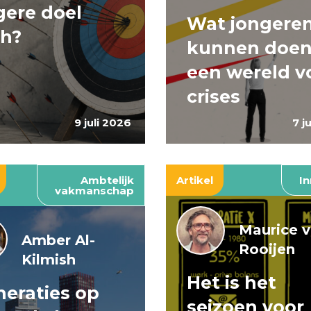
ere doel
Wat jongere
ch?
kunnen doen
een wereld v
crises
9 juli 2026
7 j
Ambtelijk
Artikel
In
vakmanschap
Maurice 
Amber Al-
Rooijen
Kilmish
Het is het
eraties op
seizoen voor