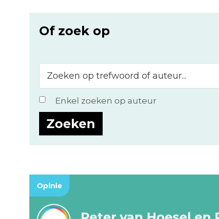
Of zoek op
Zoeken
op
trefwoord
Enkel zoeken op auteur
of
auteur...
Opinie
Peter van Hoesel en 