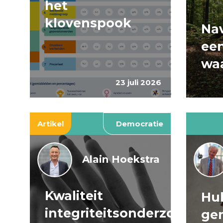
het
klovenspook
Nav
ee
wa
23 juli 2026
Artikel
Democratie
Alain Hoekstra
Kwaliteit
Huh
integriteitsonderzoeken
ge