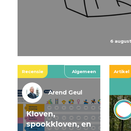
6 augus
Recensie
Algemeen
Artikel
Arend Geul
Kloven,
spookkloven, en