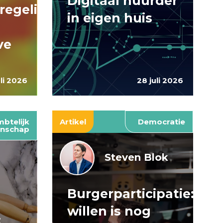
Digitaal huurder
regelingen:
in eigen huis
ve
uli 2026
28 juli 2026
btelijk
Artikel
Democratie
nschap
Steven Blok
Burgerparticipatie:
e
willen is nog
: