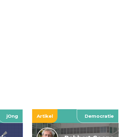
jOng
Artikel
Democratie