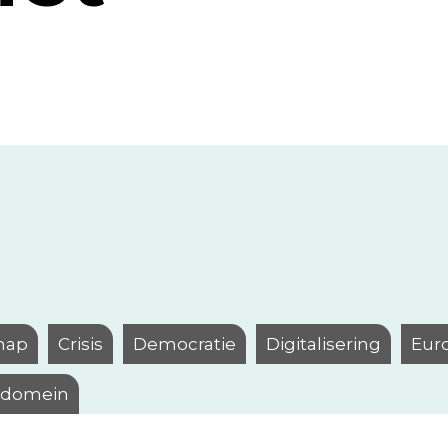
hap
Crisis
Democratie
Digitalisering
Eur
l domein