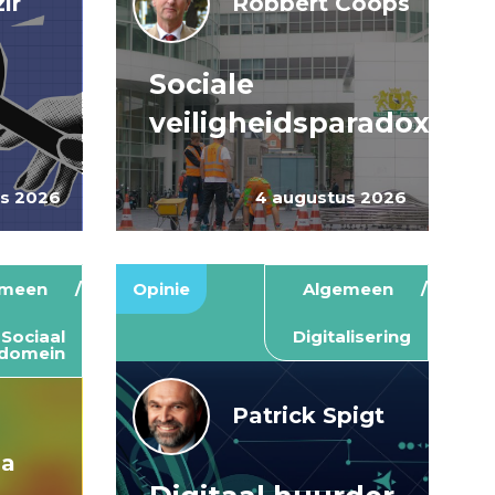
ir
Robbert Coops
Sociale
veiligheidsparadox
us 2026
4 augustus 2026
emeen
Opinie
Algemeen
Sociaal
Digitalisering
domein
Patrick Spigt
ma