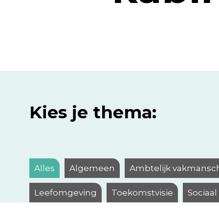
Kies je thema:
Alles
Algemeen
Ambtelijk vakmansc
Leefomgeving
Toekomstvisie
Sociaa