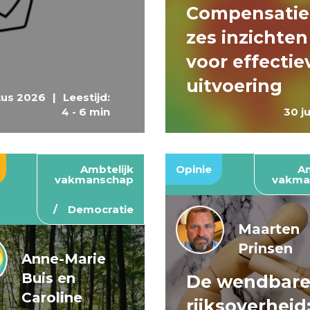
Compensatie
zes inzichten
voor effectie
uitvoering
tus 2026
|
Leestijd:
4 - 6 min
30 j
Ambtelijk
Opinie
Am
vakmanschap
vakma
Democratie
Maarten
Prinsen
Anne-Marie
Buis en
De wendbar
Caroline
rijksoverheid