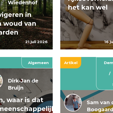
Wiedenhof
het kan wel
igeren in
n woud van
arden
21 juli 2026
16 j
Algemeen
Artikel
Dem
Dirk-Jan de
Bruijn
, waar is dat
Sam van 
meenschappelijke
Boogaar