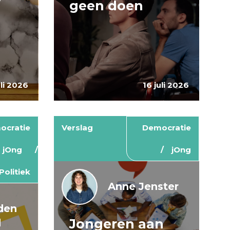
geen doen
uli 2026
16 juli 2026
ocratie
Verslag
Democratie
jOng
jOng
Politiek
Anne Jenster
den
Jongeren aan
d