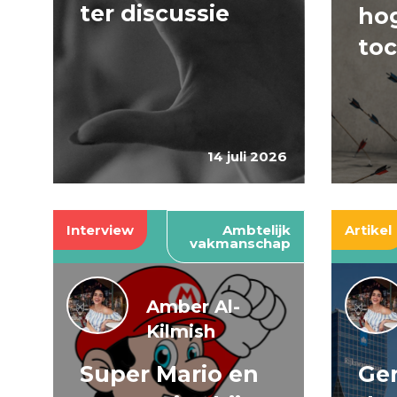
ter discussie
hog
to
14 juli 2026
Interview
Ambtelijk
Artikel
vakmanschap
Amber Al-
Kilmish
Super Mario en
Gen