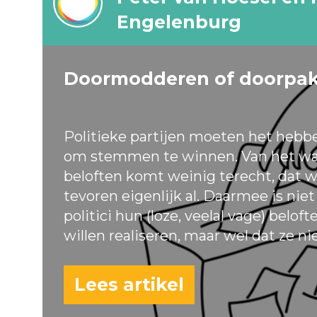
Engelenburg
Doormodderen of doorpa
Politieke partijen moeten het hebb
om stemmen te winnen. Van het wa
beloften komt weinig terecht, dat w
tevoren eigenlijk al. Daarmee is nie
politici hun (loze, veelal vage) belof
willen realiseren, maar wel dat ze ni
Lees artikel