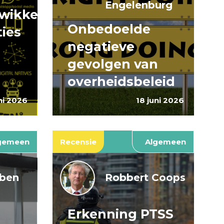
Engelenburg
wikkeling
Onbedoelde
ties
negatieve
gevolgen van
overheidsbeleid
ni 2026
18 juni 2026
gemeen
Recensie
Algemeen
jben
Robbert Coops
Erkenning PTSS