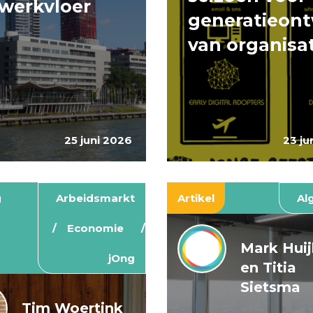
werkvloer
generatieont
van organisa
25 juni 2026
23 ju
g
Arbeidsmarkt
Artikel
Al
Economie
Mark Hui
jOng
en Titia
Sietsma
Tim Woertink