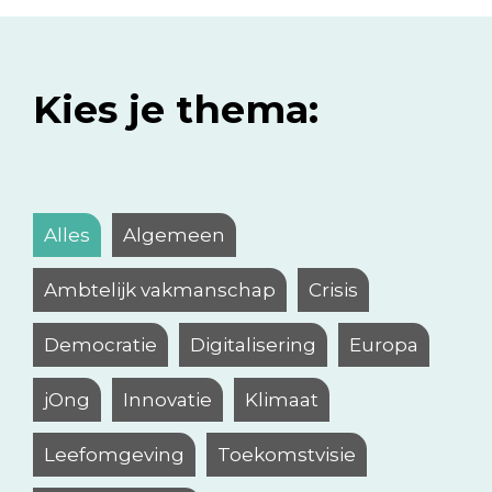
Kies je thema:
Alles
Algemeen
Ambtelijk vakmanschap
Crisis
Democratie
Digitalisering
Europa
jOng
Innovatie
Klimaat
Leefomgeving
Toekomstvisie