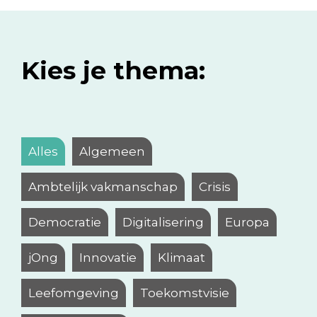
Kies je thema:
Alles
Algemeen
Ambtelijk vakmanschap
Crisis
Democratie
Digitalisering
Europa
jOng
Innovatie
Klimaat
Leefomgeving
Toekomstvisie