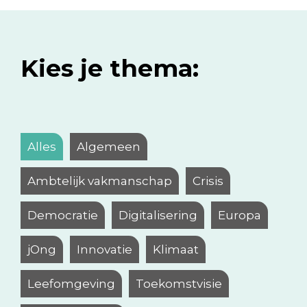
Kies je thema:
Alles
Algemeen
Ambtelijk vakmanschap
Crisis
Democratie
Digitalisering
Europa
jOng
Innovatie
Klimaat
Leefomgeving
Toekomstvisie