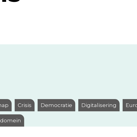
hap
Crisis
Democratie
Digitalisering
Eur
l domein