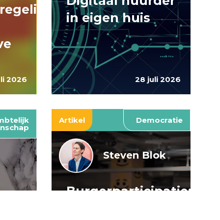
Digitaal huurder
regelingen:
in eigen huis
ve
uli 2026
28 juli 2026
btelijk
Artikel
Democratie
nschap
Steven Blok
Burgerparticipatie:
e
willen is nog
: