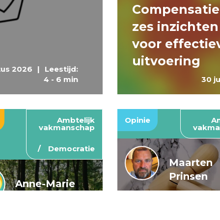
Compensatie
zes inzichten
voor effectie
uitvoering
tus 2026
|
Leestijd:
4 - 6 min
30 j
Ambtelijk
Opinie
Am
vakmanschap
vakma
Democratie
Maarten
Prinsen
Anne-Marie
Buis en
De wendbar
Caroline
rijksoverheid