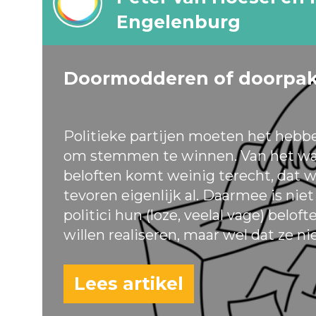
Engelenburg
Doormodderen of doorpa
Politieke partijen moeten het hebb
om stemmen te winnen. Van het wa
beloften komt weinig terecht, dat w
tevoren eigenlijk al. Daarmee is nie
politici hun (loze, veelal vage) belof
willen realiseren, maar wel dat ze ni
Lees artikel