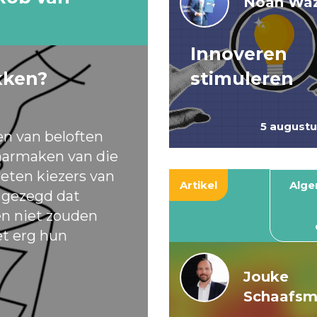
Noah Waz
Innoveren
kken?
stimuleren
5 august
en van beloften
armaken van die
eten kiezers van
Artikel
Alg
t gezegd dat
ten niet zouden
et erg hun
Jouke
Schaafs