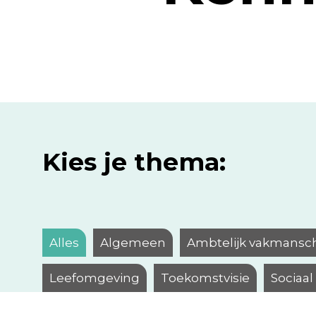
Kies je thema:
Alles
Algemeen
Ambtelijk vakmansc
Leefomgeving
Toekomstvisie
Sociaa