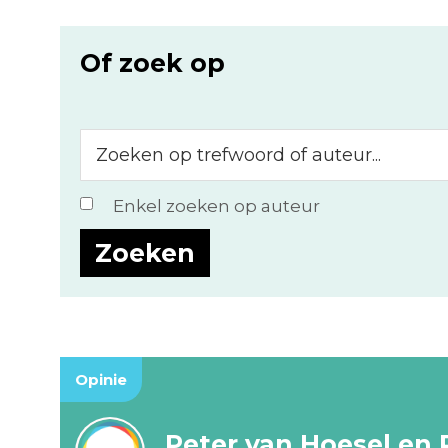
Of zoek op
Zoeken
op
trefwoord
Enkel zoeken op auteur
of
auteur...
Opinie
Peter van Hoesel en 