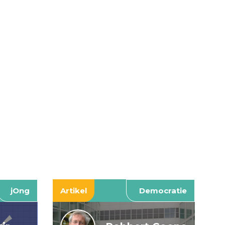
jOng
Artikel
Democratie