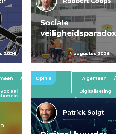
ir
Robbert Coops
Sociale
veiligheidsparadox
us 2026
4 augustus 2026
emeen
Opinie
Algemeen
Sociaal
Digitalisering
domein
Patrick Spigt
ma