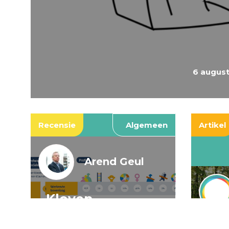
6 augus
Recensie
Algemeen
Artikel
Arend Geul
Kloven,
spookkloven, en