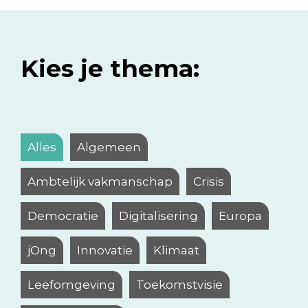
Kies je thema:
Alles
Algemeen
Ambtelijk vakmanschap
Crisis
Democratie
Digitalisering
Europa
jOng
Innovatie
Klimaat
Leefomgeving
Toekomstvisie