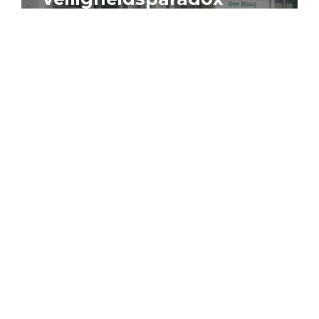
4 augustus 2026
Artikel
Algemeen
Sociaal domein
Jouke Schaafsma
Compensatieregelingen:
zes inzichten voor
effectieve uitvoering