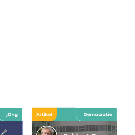
jOng
Artikel
Democratie