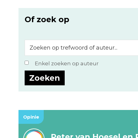
Of zoek op
Zoeken
op
trefwoord
Enkel zoeken op auteur
of
auteur...
Opinie
Peter van Hoesel en 