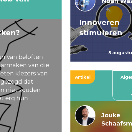
Noah Waz
Innoveren
kken?
stimuleren
5 august
en van beloften
armaken van die
eten kiezers van
Artikel
Alg
t gezegd dat
ten niet zouden
et erg hun
Jouke
Schaafs