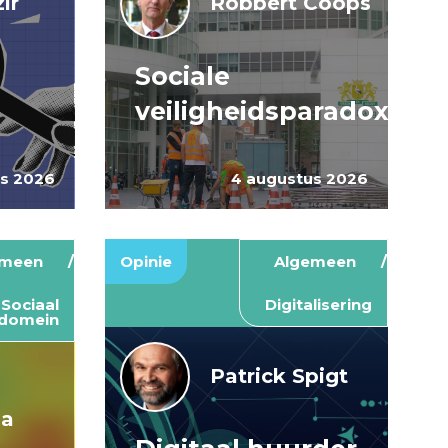
ir
Robbert Coops
Sociale
veiligheidsparadox
us 2026
4 augustus 2026
emeen
Opinie
Algemeen
Sociaal
Digitalisering
domein
Patrick Spigt
ma