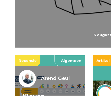
6 augus
Recensie
Algemeen
Artikel
Arend Geul
Kloven,
spookkloven, en