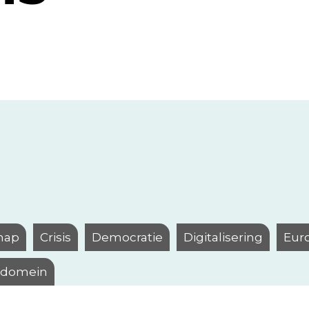
hap
Crisis
Democratie
Digitalisering
Eur
l domein