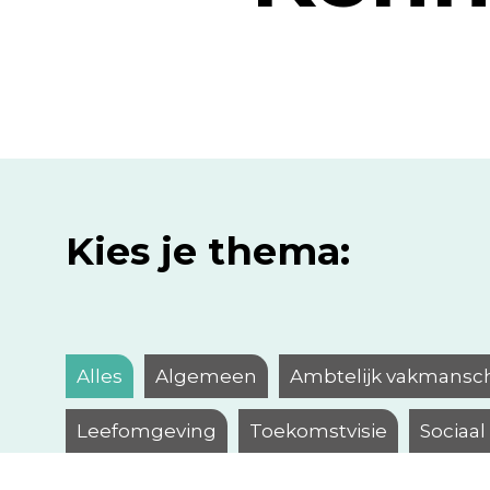
Kies je thema:
Alles
Algemeen
Ambtelijk vakmansc
Leefomgeving
Toekomstvisie
Sociaa