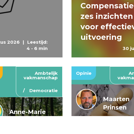
Compensatie
zes inzichten
voor effectie
uitvoering
tus 2026
|
Leestijd:
4 - 6 min
30 j
Ambtelijk
Opinie
Am
vakmanschap
vakma
Democratie
Maarten
Prinsen
Anne-Marie
Buis en
De wendbar
Caroline
rijksoverheid