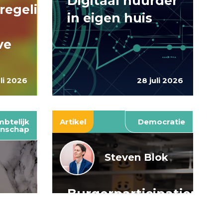
Digitaal huurder
regelingen:
in eigen huis
ve
uli 2026
28 juli 2026
btelijk
Artikel
Democratie
nschap
Steven Blok
Burgerparticipatie:
e
willen is nog
: