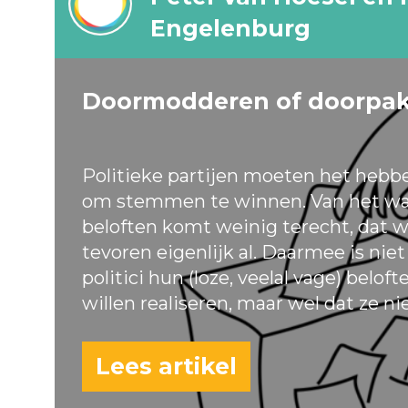
Engelenburg
Doormodderen of doorpa
Politieke partijen moeten het hebb
om stemmen te winnen. Van het wa
beloften komt weinig terecht, dat w
tevoren eigenlijk al. Daarmee is nie
politici hun (loze, veelal vage) belof
willen realiseren, maar wel dat ze ni
Lees artikel