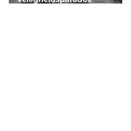
4 augustus 2026
Artikel
Algemeen
Sociaal domein
Jouke Schaafsma
Compensatieregelingen:
zes inzichten voor
effectieve uitvoering