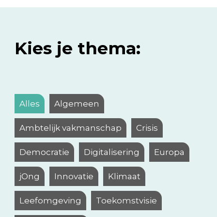
Kies je thema:
Alles
Algemeen
Ambtelijk vakmanschap
Crisis
Democratie
Digitalisering
Europa
jOng
Innovatie
Klimaat
Leefomgeving
Toekomstvisie