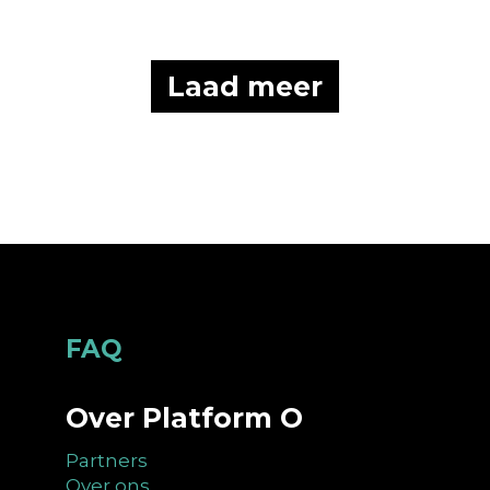
Laad meer
Footer
FAQ
Over Platform O
Partners
Over ons