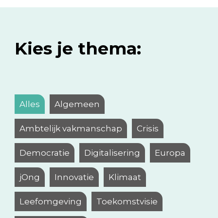
Kies je thema:
Alles
Algemeen
Ambtelijk vakmanschap
Crisis
Democratie
Digitalisering
Europa
jOng
Innovatie
Klimaat
Leefomgeving
Toekomstvisie