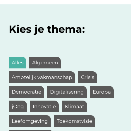
Kies je thema:
Alles
Algemeen
Ambtelijk vakmanschap
Crisis
Democratie
Digitalisering
Europa
jOng
Innovatie
Klimaat
Leefomgeving
Toekomstvisie