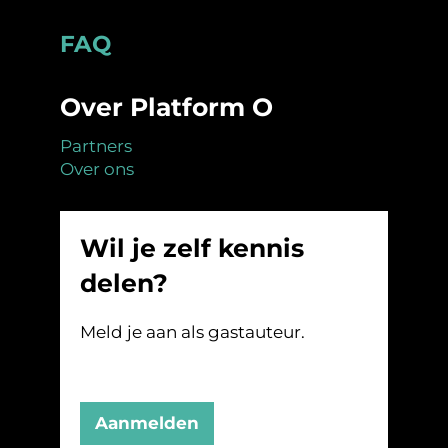
Footer
FAQ
Over Platform O
Partners
Over ons
Wil je zelf kennis
delen?
Meld je aan als gastauteur.
Aanmelden