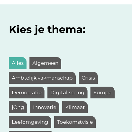
Kies je thema:
Alles
Algemeen
Ambtelijk vakmanschap
Crisis
Democratie
Digitalisering
Europa
jOng
Innovatie
Klimaat
Leefomgeving
Toekomstvisie