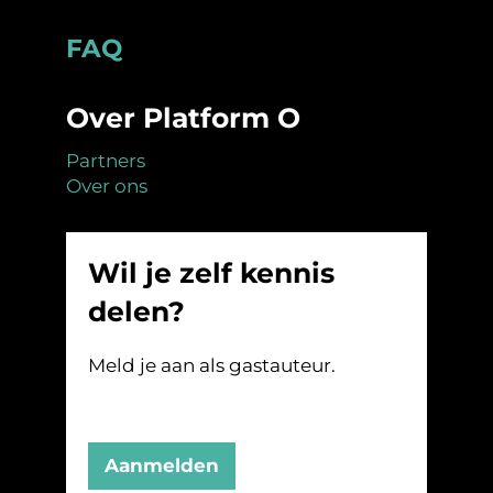
Footer
FAQ
Over Platform O
Partners
Over ons
Wil je zelf kennis
delen?
Meld je aan als gastauteur.
Aanmelden