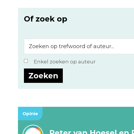
Of zoek op
Zoeken
op
trefwoord
Enkel zoeken op auteur
of
auteur...
Opinie
Peter van Hoesel en 