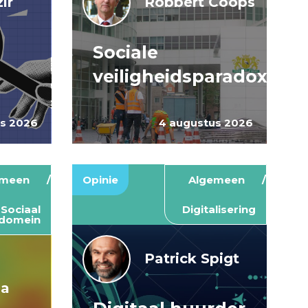
ir
Robbert Coops
Sociale
veiligheidsparadox
us 2026
4 augustus 2026
emeen
Opinie
Algemeen
Sociaal
Digitalisering
domein
Patrick Spigt
ma