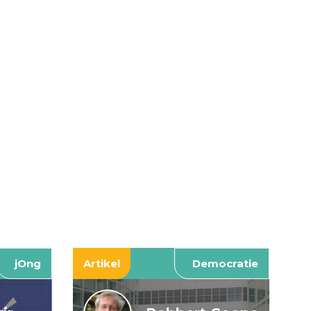
jOng
Artikel
Democratie