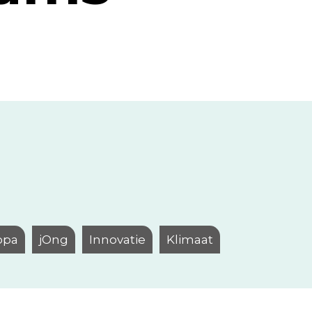
opa
jOng
Innovatie
Klimaat