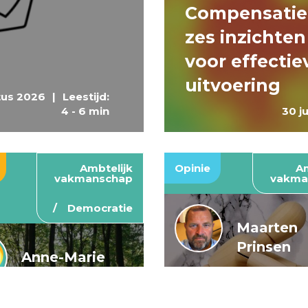
Compensatie
zes inzichten
voor effectie
uitvoering
tus 2026
|
Leestijd:
4 - 6 min
30 j
Ambtelijk
Opinie
Am
vakmanschap
vakma
Democratie
Maarten
Prinsen
Anne-Marie
Buis en
De wendbar
Caroline
rijksoverheid