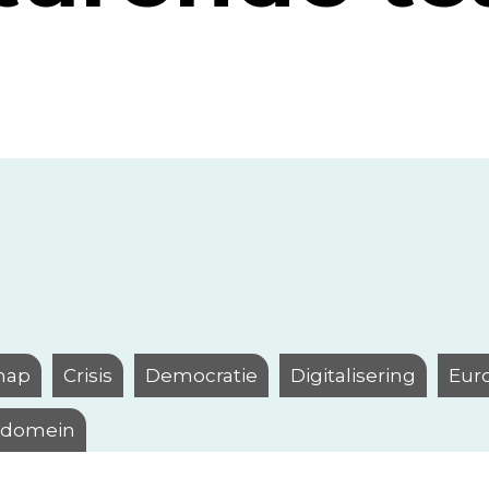
hap
Crisis
Democratie
Digitalisering
Eur
l domein