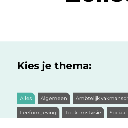
Kies je thema:
Alles
Algemeen
Ambtelijk vakmansc
Leefomgeving
Toekomstvisie
Sociaa