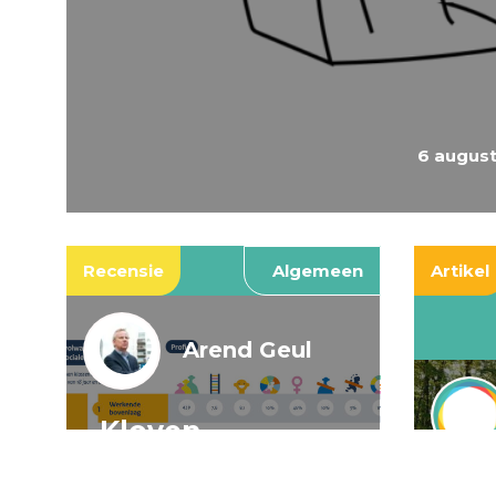
6 augus
Recensie
Algemeen
Artikel
Arend Geul
Kloven,
spookkloven, en