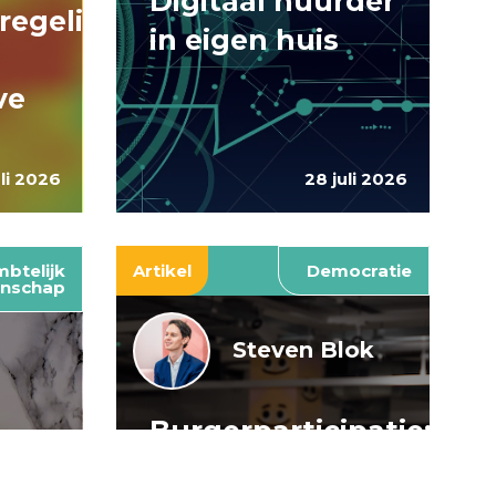
Digitaal huurder
regelingen:
in eigen huis
ve
uli 2026
28 juli 2026
btelijk
Artikel
Democratie
nschap
Steven Blok
Burgerparticipatie:
e
willen is nog
: