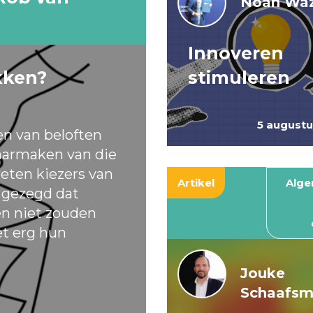
Noah Waz
Innoveren
kken?
stimuleren
5 august
en van beloften
armaken van die
eten kiezers van
Artikel
Alg
t gezegd dat
ten niet zouden
et erg hun
Jouke
Schaafs