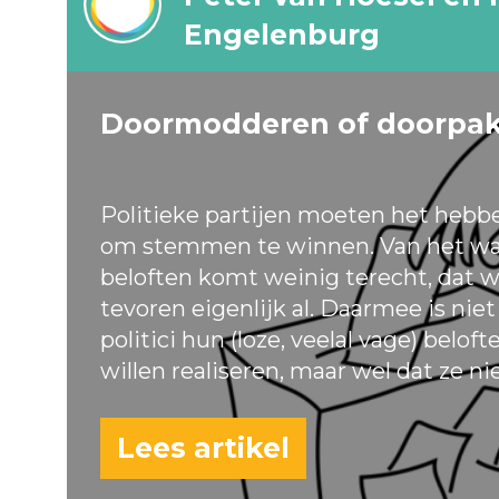
Engelenburg
Doormodderen of doorpa
Politieke partijen moeten het hebb
om stemmen te winnen. Van het wa
beloften komt weinig terecht, dat w
tevoren eigenlijk al. Daarmee is nie
politici hun (loze, veelal vage) belof
willen realiseren, maar wel dat ze ni
Lees artikel