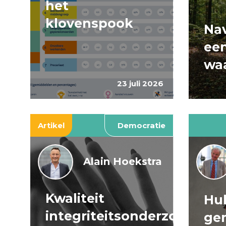
het
klovenspook
Nav
ee
wa
23 juli 2026
Artikel
Democratie
Alain Hoekstra
Kwaliteit
Huh
integriteitsonderzoeken
ge