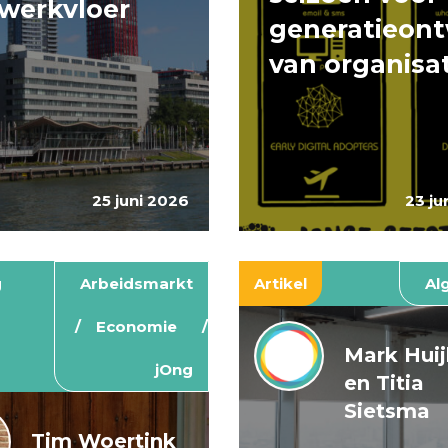
werkvloer
generatieont
van organisa
25 juni 2026
23 ju
g
Arbeidsmarkt
Artikel
Al
Economie
Mark Hui
jOng
en Titia
Sietsma
Tim Woertink