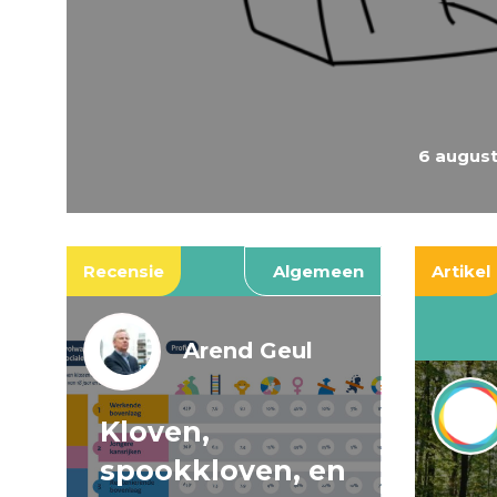
6 augus
Recensie
Algemeen
Artikel
Arend Geul
Kloven,
spookkloven, en