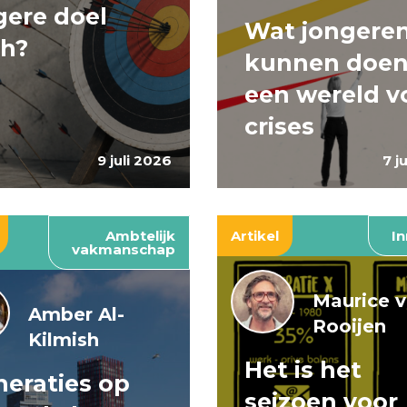
ere doel
Wat jongere
ch?
kunnen doen
een wereld v
crises
9 juli 2026
7 j
Ambtelijk
Artikel
In
vakmanschap
Maurice 
Amber Al-
Rooijen
Kilmish
Het is het
eraties op
seizoen voor