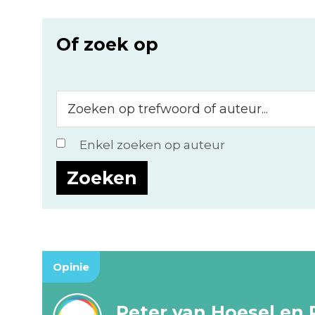
Of zoek op
Zoeken
op
trefwoord
Enkel zoeken op auteur
of
auteur...
Opinie
Peter van Hoesel en 