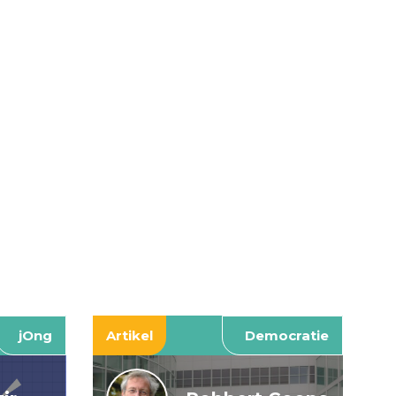
jOng
Artikel
Democratie