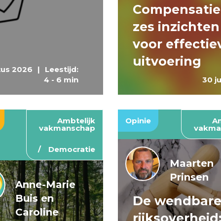
Compensatie
zes inzichten
voor effectie
uitvoering
tus 2026
|
Leestijd:
4 - 6 min
30 j
Ambtelijk
Opinie
Am
vakmanschap
vakma
Democratie
Maarten
Prinsen
Anne-Marie
Buis en
De wendbar
Caroline
rijksoverheid