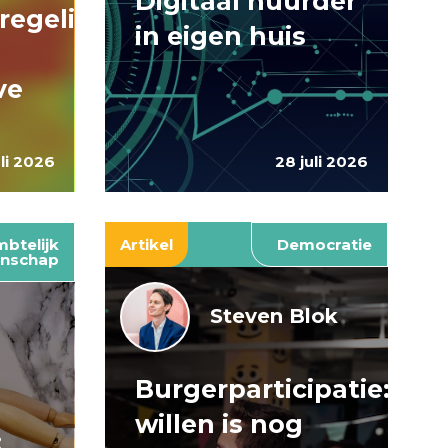
Digitaal huurder
regelingen:
in eigen huis
ve
uli 2026
28 juli 2026
btelijk
Artikel
Democratie
nschap
Steven Blok
Burgerparticipatie:
e
willen is nog
: