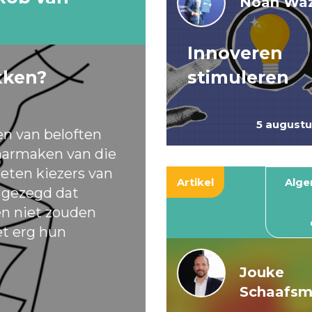
Noah Waz
Innoveren
kken?
stimuleren
5 august
en van beloften
armaken van die
eten kiezers van
Artikel
Alg
t gezegd dat
ten niet zouden
et erg hun
Jouke
Schaafs