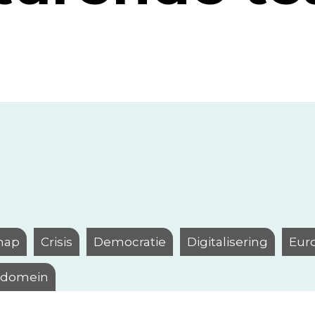
hap
Crisis
Democratie
Digitalisering
Eur
l domein