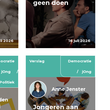
geen doen
uli 2026
16 juli 2026
ocratie
Verslag
Democratie
jOng
jOng
Politiek
Anne Jenster
den
Jongeren aan
d