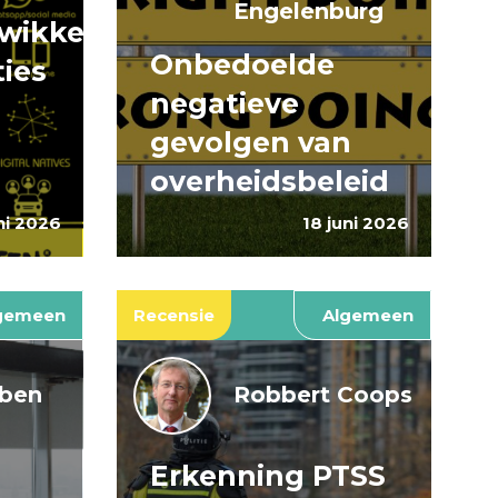
Engelenburg
wikkeling
Onbedoelde
ties
negatieve
gevolgen van
overheidsbeleid
ni 2026
18 juni 2026
gemeen
Recensie
Algemeen
jben
Robbert Coops
Erkenning PTSS