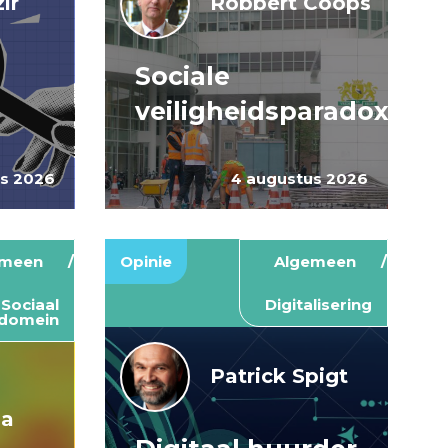
ir
Robbert Coops
Sociale
veiligheidsparadox
us 2026
4 augustus 2026
emeen
Opinie
Algemeen
Sociaal
Digitalisering
domein
Patrick Spigt
ma