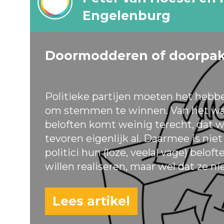
Engelenburg
Doormodderen of doorpa
Politieke partijen moeten het hebb
om stemmen te winnen. Van het wa
beloften komt weinig terecht, dat w
tevoren eigenlijk al. Daarmee is nie
politici hun (loze, veelal vage) belof
willen realiseren, maar wel dat ze ni
Lees artikel