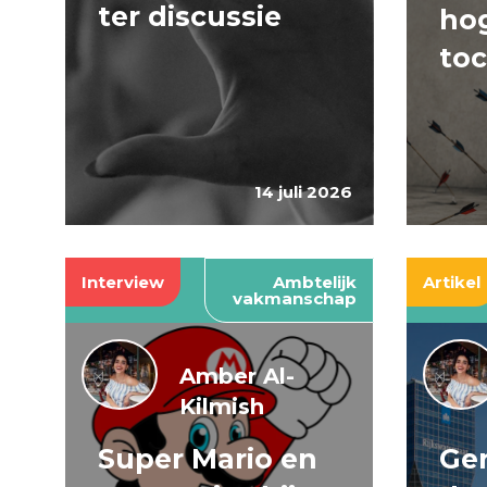
ter discussie
hog
to
14 juli 2026
Interview
Ambtelijk
Artikel
vakmanschap
Amber Al-
Kilmish
Super Mario en
Gen