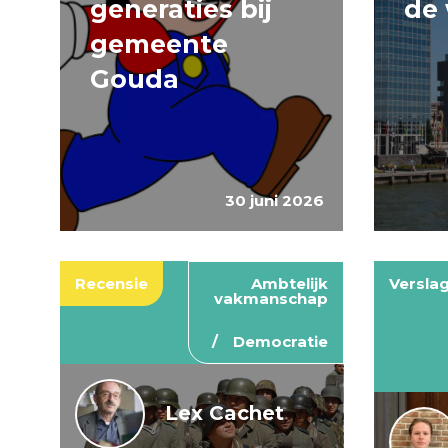
generaties bij
de 
gemeente
Gouda
30 juni 2026
Recensie
Ambtelijk
Versla
vakmanschap
Democratie
Lex Cachet