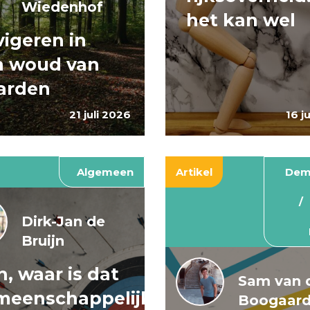
Wiedenhof
het kan wel
igeren in
n woud van
arden
21 juli 2026
16 j
Algemeen
Artikel
Dem
Dirk-Jan de
Bruijn
, waar is dat
Sam van 
meenschappelijke
Boogaar