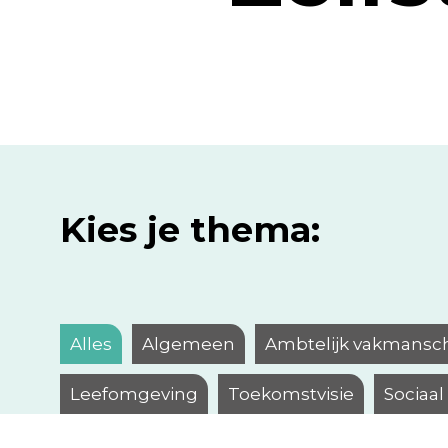
Kies je thema:
Alles
Algemeen
Ambtelijk vakmansc
Leefomgeving
Toekomstvisie
Sociaa