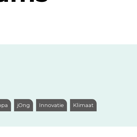
opa
jOng
Innovatie
Klimaat