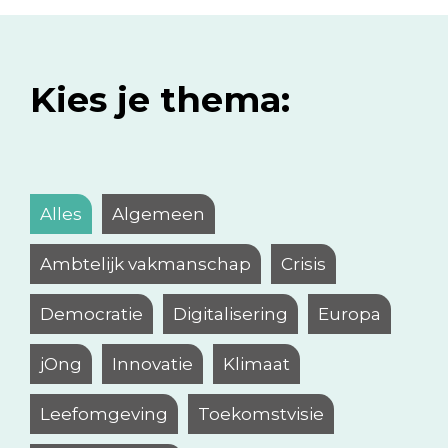
Kies je thema:
Alles
Algemeen
Ambtelijk vakmanschap
Crisis
Democratie
Digitalisering
Europa
jOng
Innovatie
Klimaat
Leefomgeving
Toekomstvisie