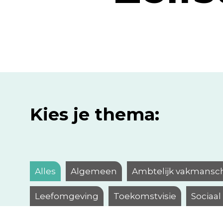
Kies je thema:
Alles
Algemeen
Ambtelijk vakmansc
Leefomgeving
Toekomstvisie
Sociaa