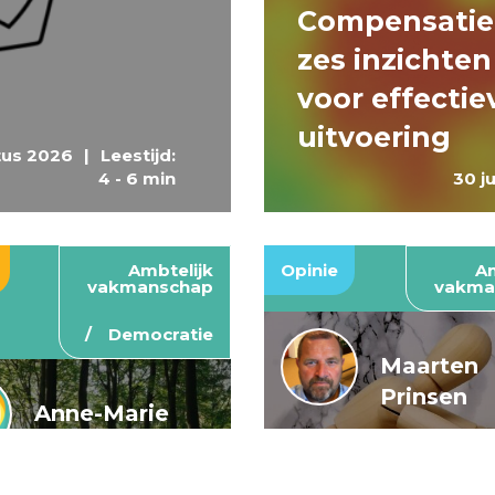
Compensatie
zes inzichten
voor effectie
uitvoering
tus 2026
|
Leestijd:
4 - 6 min
30 j
Ambtelijk
Opinie
Am
vakmanschap
vakma
Democratie
Maarten
Prinsen
Anne-Marie
Buis en
De wendbar
Caroline
rijksoverheid