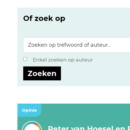
Of zoek op
Zoeken
op
trefwoord
Enkel zoeken op auteur
of
auteur...
Opinie
Peter van Hoesel en 