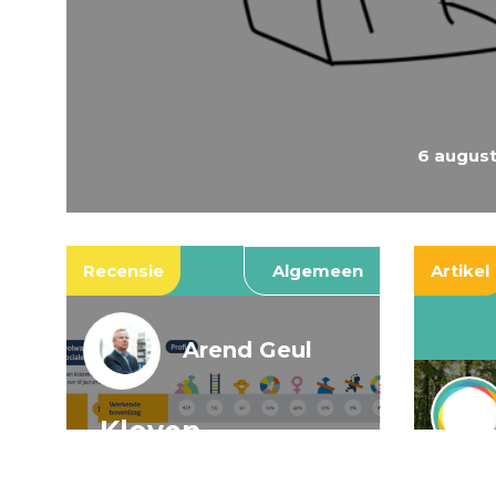
6 augus
Recensie
Algemeen
Artikel
Arend Geul
Kloven,
spookkloven, en