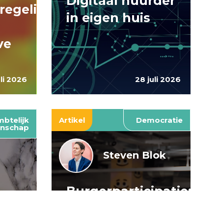
Digitaal huurder
regelingen:
in eigen huis
ve
uli 2026
28 juli 2026
btelijk
Artikel
Democratie
nschap
Steven Blok
Burgerparticipatie:
e
willen is nog
: