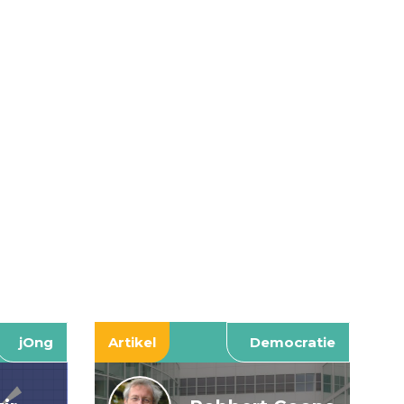
jOng
Artikel
Democratie