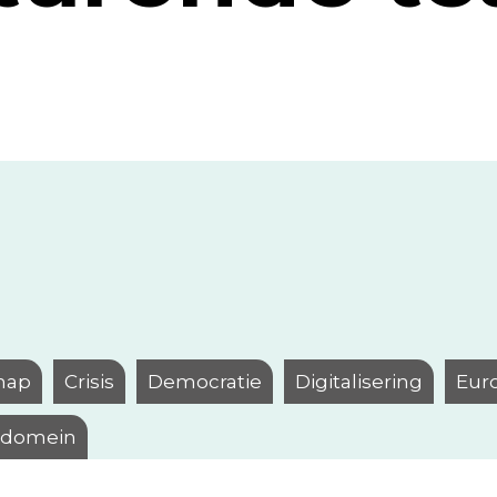
hap
Crisis
Democratie
Digitalisering
Eur
l domein