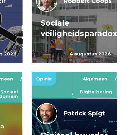
ir
Robbert Coops
Sociale
veiligheidsparadox
us 2026
4 augustus 2026
emeen
Opinie
Algemeen
Sociaal
Digitalisering
domein
Patrick Spigt
ma