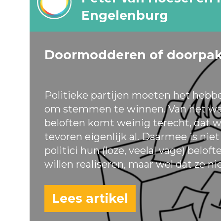
Engelenburg
Doormodderen of doorpa
Politieke partijen moeten het hebb
om stemmen te winnen. Van het wa
beloften komt weinig terecht, dat w
tevoren eigenlijk al. Daarmee is nie
politici hun (loze, veelal vage) belof
willen realiseren, maar wel dat ze ni
Lees artikel