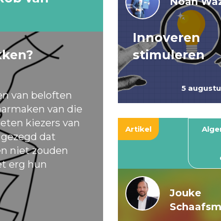
Noah Waz
Innoveren
kken?
stimuleren
5 august
en van beloften
armaken van die
eten kiezers van
Artikel
Alg
t gezegd dat
ten niet zouden
et erg hun
Jouke
Schaafs