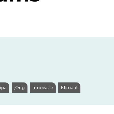
opa
jOng
Innovatie
Klimaat