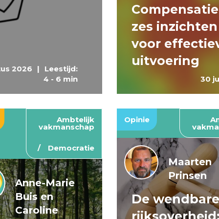
Compensatie
zes inzichten
voor effectie
uitvoering
tus 2026
|
Leestijd:
4 - 6 min
30 j
Ambtelijk
Opinie
Am
vakmanschap
vakma
Democratie
Maarten
Prinsen
Anne-Marie
Buis en
De wendbar
Caroline
rijksoverheid