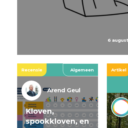
6 augus
Recensie
Algemeen
Artikel
Arend Geul
Kloven,
spookkloven, en