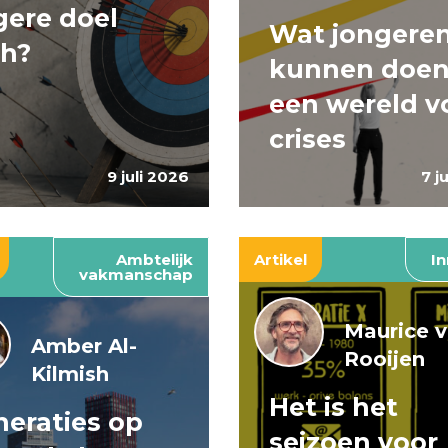
ere doel
Wat jongere
ch?
kunnen doen
een wereld v
crises
9 juli 2026
7 j
Ambtelijk
Artikel
In
vakmanschap
Maurice 
Amber Al-
Rooijen
Kilmish
Het is het
eraties op
seizoen voor