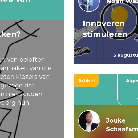
Noah Waz
Innoveren
kken?
stimuleren
5 august
en van beloften
armaken van die
eten kiezers van
Artikel
Alg
t gezegd dat
ten niet zouden
et erg hun
Jouke
Schaafs