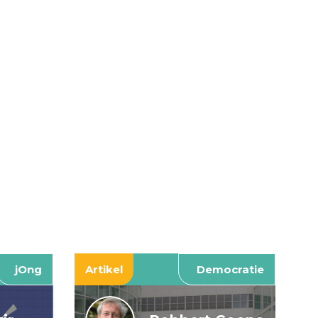
jOng
Artikel
Democratie