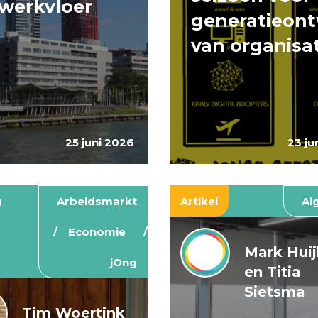
werkvloer
generatieont
van organisa
25 juni 2026
23 ju
g
Arbeidsmarkt
Artikel
Al
Economie
Mark Hui
jOng
en Titia
Sietsma
Tim Woertink