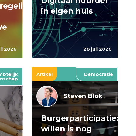
Digitaal huurder
regelingen:
in eigen huis
ve
uli 2026
28 juli 2026
btelijk
Artikel
Democratie
nschap
Steven Blok
Burgerparticipatie:
e
willen is nog
: