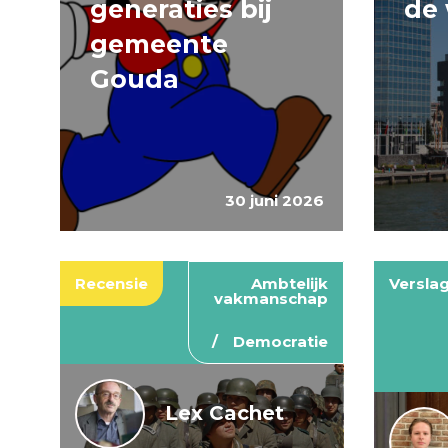
generaties bij
de 
gemeente
Gouda
30 juni 2026
Recensie
Ambtelijk
Versla
vakmanschap
Democratie
Lex Cachet