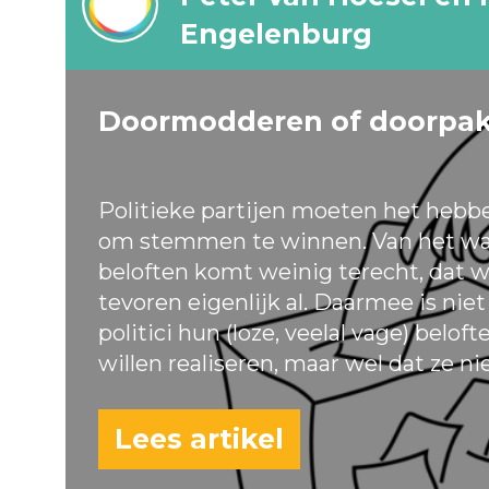
Engelenburg
Doormodderen of doorpa
Politieke partijen moeten het hebb
om stemmen te winnen. Van het wa
beloften komt weinig terecht, dat w
tevoren eigenlijk al. Daarmee is nie
politici hun (loze, veelal vage) belof
willen realiseren, maar wel dat ze ni
Lees artikel