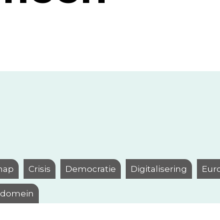
hap
Crisis
Democratie
Digitalisering
Eur
l domein