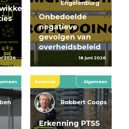
Engelenburg
wikkeling
Onbedoelde
ties
negatieve
gevolgen van
overheidsbeleid
ni 2026
18 juni 2026
gemeen
Recensie
Algemeen
jben
Robbert Coops
Erkenning PTSS