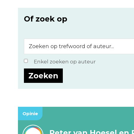
Of zoek op
Zoeken
op
trefwoord
Enkel zoeken op auteur
of
auteur...
Opinie
Peter van Hoesel en 