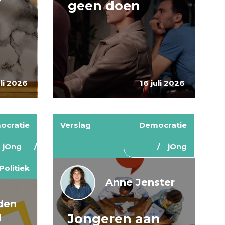
geen doen
uli 2026
16 juli 2026
ocratie
Verslag
Democratie
jOng
jOng
Politiek
Anne Jenster
den
Jongeren aan
d