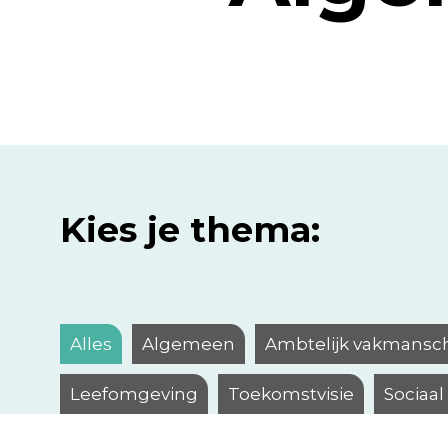
Kies je thema:
Alles
Algemeen
Ambtelijk vakmansc
Leefomgeving
Toekomstvisie
Sociaa