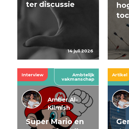
ter discussie
hog
to
14 juli 2026
Interview
Ambtelijk
Artikel
vakmanschap
Amber Al-
Kilmish
Super Mario en
Gen