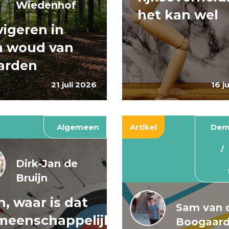
Wiedenhof
het kan wel
igeren in
n woud van
arden
21 juli 2026
16 j
Algemeen
Artikel
Dem
Dirk-Jan de
Bruijn
, waar is dat
Sam van 
meenschappelijke
Boogaar