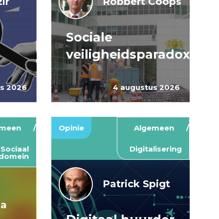
ir
Robbert Coops
Sociale
veiligheidsparadox
us 2026
4 augustus 2026
emeen
Opinie
Algemeen
Sociaal
Digitalisering
domein
Patrick Spigt
ma