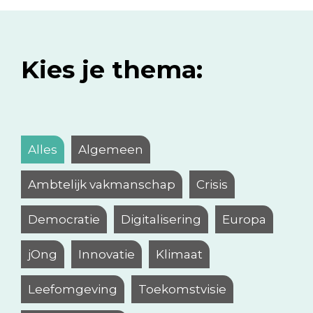
Kies je thema:
Alles
Algemeen
Ambtelijk vakmanschap
Crisis
Democratie
Digitalisering
Europa
jOng
Innovatie
Klimaat
Leefomgeving
Toekomstvisie