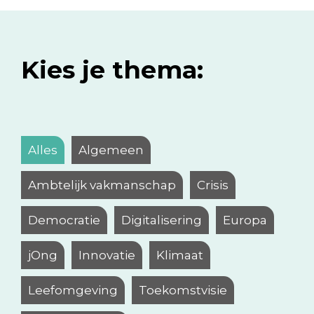
Kies je thema:
Alles
Algemeen
Ambtelijk vakmanschap
Crisis
Democratie
Digitalisering
Europa
jOng
Innovatie
Klimaat
Leefomgeving
Toekomstvisie