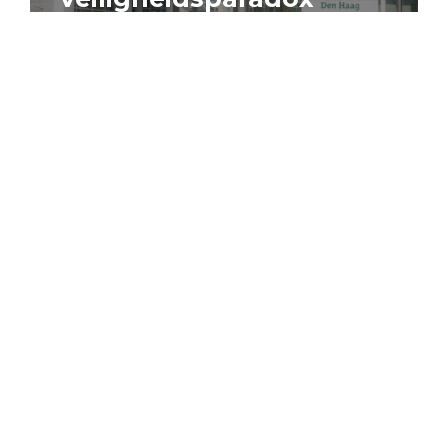
4 augustus 2026
Artikel
Algemeen
Sociaal domein
Jouke Schaafsma
Compensatieregelingen:
zes inzichten voor
effectieve uitvoering