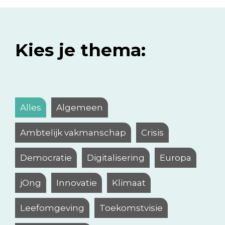
Kies je thema:
Alles
Algemeen
Ambtelijk vakmanschap
Crisis
Democratie
Digitalisering
Europa
jOng
Innovatie
Klimaat
Leefomgeving
Toekomstvisie