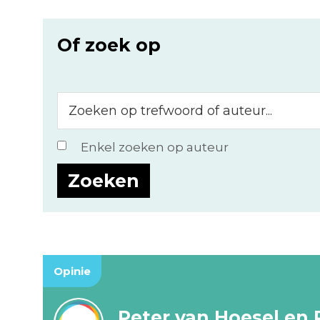
Of zoek op
Zoeken
op
trefwoord
Enkel zoeken op auteur
of
auteur...
Opinie
Peter van Hoesel en 