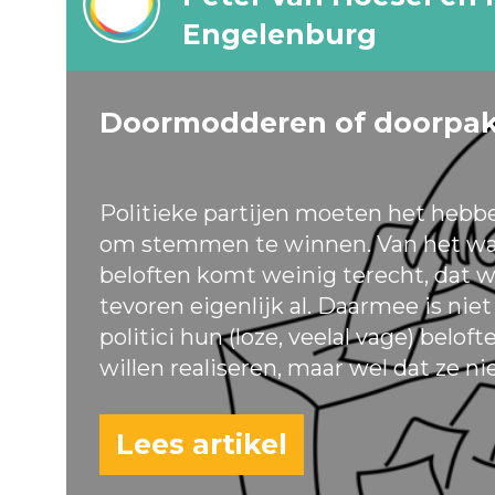
Engelenburg
Doormodderen of doorpa
Politieke partijen moeten het hebb
om stemmen te winnen. Van het wa
beloften komt weinig terecht, dat w
tevoren eigenlijk al. Daarmee is nie
politici hun (loze, veelal vage) belof
willen realiseren, maar wel dat ze ni
Lees artikel