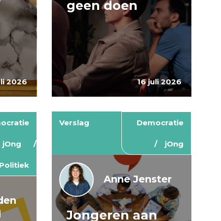
geen doen
uli 2026
16 juli 2026
ocratie
Verslag
Democratie
jOng
jOng
Politiek
Anne Jenster
den
Jongeren aan
d