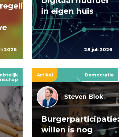
Digitaal huurder
regelingen:
in eigen huis
ve
uli 2026
28 juli 2026
btelijk
Artikel
Democratie
nschap
Steven Blok
Burgerparticipatie:
e
willen is nog
: