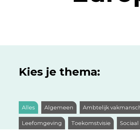
Kies je thema:
Alles
Algemeen
Ambtelijk vakmansc
Leefomgeving
Toekomstvisie
Sociaa