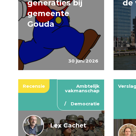
generaties bij
de 
gemeente
Gouda
30 juni 2026
Recensie
Ambtelijk
Versla
vakmanschap
Democratie
Lex Cachet