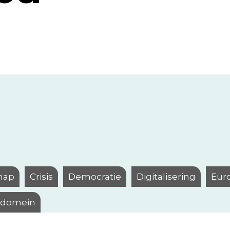
hap
Crisis
Democratie
Digitalisering
Eur
l domein