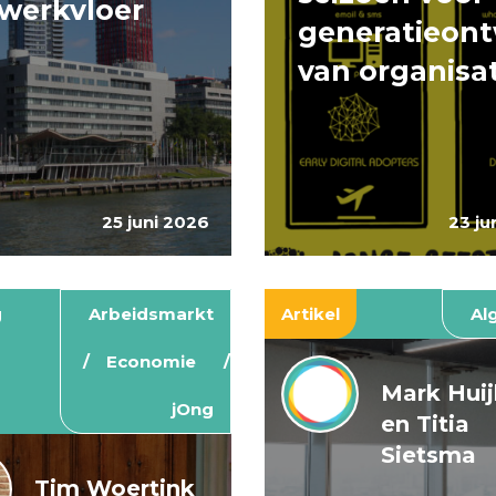
werkvloer
generatieont
van organisa
25 juni 2026
23 ju
g
Arbeidsmarkt
Artikel
Al
Economie
Mark Hui
jOng
en Titia
Sietsma
Tim Woertink