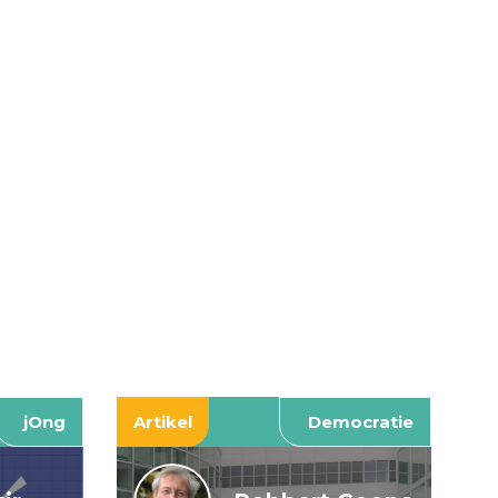
jOng
Artikel
Democratie