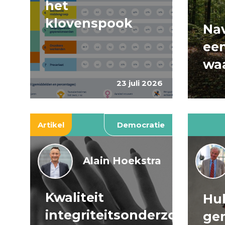
het
klovenspook
Nav
ee
wa
23 juli 2026
Artikel
Democratie
Alain Hoekstra
Kwaliteit
Huh
integriteitsonderzoeken
ge