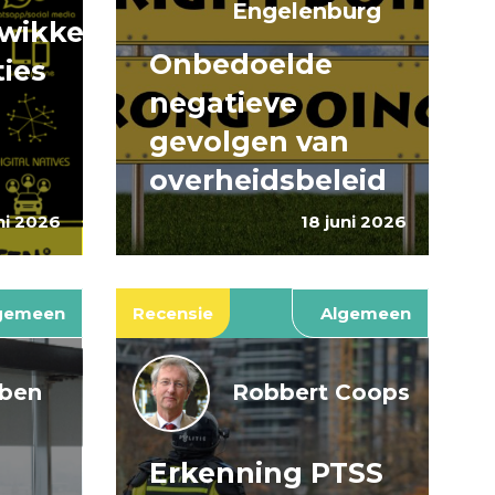
Engelenburg
wikkeling
Onbedoelde
ties
negatieve
gevolgen van
overheidsbeleid
ni 2026
18 juni 2026
gemeen
Recensie
Algemeen
jben
Robbert Coops
Erkenning PTSS