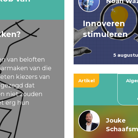
Noah Waz
Innoveren
kken?
stimuleren
5 august
en van beloften
armaken van die
eten kiezers van
Artikel
Alg
t gezegd dat
ten niet zouden
et erg hun
Jouke
Schaafs