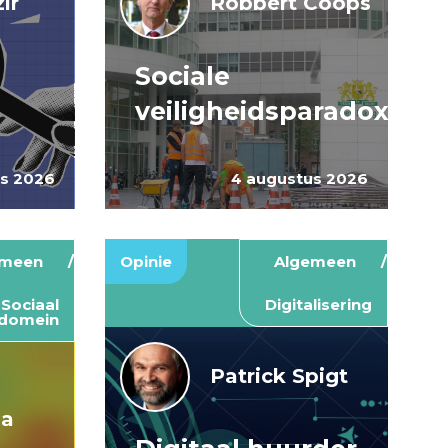
ir
Robbert Coops
Sociale
veiligheidsparadox
us 2026
4 augustus 2026
emeen
Opinie
Algemeen
Sociaal
Digitalisering
domein
Patrick Spigt
ma