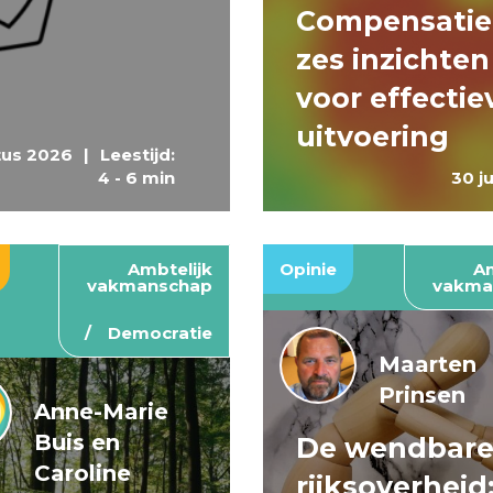
Compensatie
zes inzichten
voor effectie
uitvoering
tus 2026
|
Leestijd:
4 - 6 min
30 j
Ambtelijk
Opinie
Am
vakmanschap
vakma
Democratie
Maarten
Prinsen
Anne-Marie
Buis en
De wendbar
Caroline
rijksoverheid