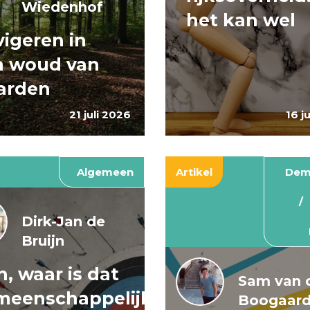
Wiedenhof
het kan wel
igeren in
n woud van
arden
21 juli 2026
16 j
Algemeen
Artikel
Dem
Dirk-Jan de
Bruijn
, waar is dat
Sam van 
meenschappelijke
Boogaar