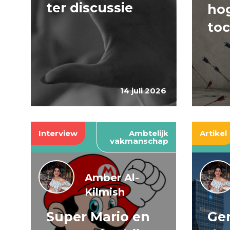
ter discussie
hog
to
14 juli 2026
Interview
Ambtelijk
Artikel
vakmanschap
Amber Al-
Kilmish
Super Mario en
Gen