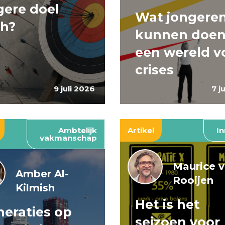
ere doel
Wat jongere
ch?
kunnen doen
een wereld v
crises
9 juli 2026
7 j
Ambtelijk
Artikel
In
vakmanschap
Maurice 
Amber Al-
Rooijen
Kilmish
Het is het
eraties op
seizoen voor