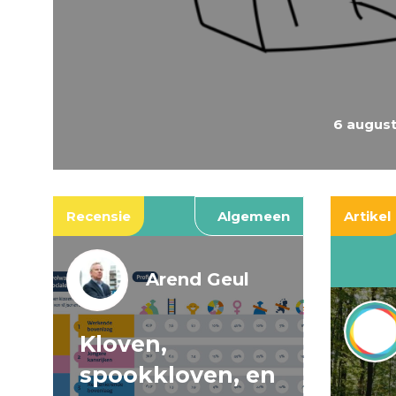
6 augus
Recensie
Algemeen
Artikel
Arend Geul
Kloven,
spookkloven, en