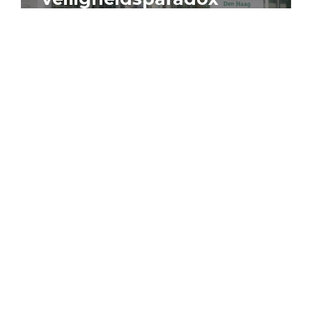
4 augustus 2026
Artikel
Algemeen
Sociaal domein
Jouke Schaafsma
Compensatieregelingen:
zes inzichten voor
effectieve uitvoering