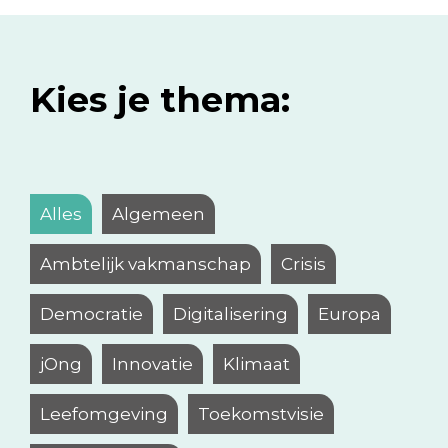
Kies je thema:
Alles
Algemeen
Ambtelijk vakmanschap
Crisis
Democratie
Digitalisering
Europa
jOng
Innovatie
Klimaat
Leefomgeving
Toekomstvisie