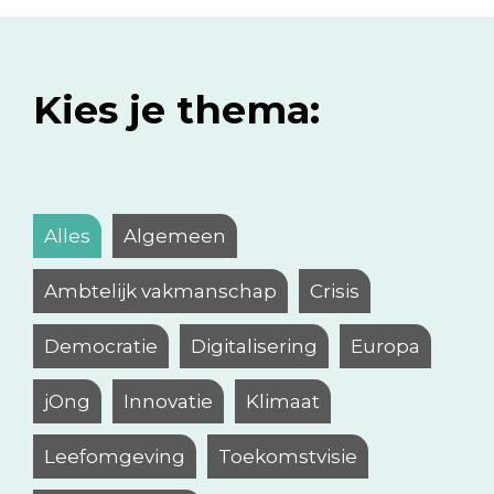
Kies je thema:
Alles
Algemeen
Ambtelijk vakmanschap
Crisis
Democratie
Digitalisering
Europa
jOng
Innovatie
Klimaat
Leefomgeving
Toekomstvisie